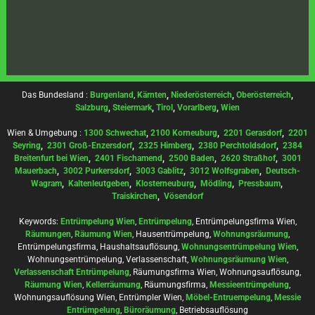
Das Bundesland :
Burgenland
,
Kärnten
,
Niederösterreich
,
Oberösterreich
,
Salzburg
,
Steiermark
,
Tirol
,
Vorarlberg
,
Wien
Wien & Umgebung :
1300 Schwechat
,
2100 Korneuburg
,
2201 Gerasdorf
,
2201
Seyring
,
2301 Groß-Enzersdorf
,
2325 Himberg
,
2380 Perchtoldsdorf
,
2384
Breitenfurt bei Wien
,
2401 Fischamend
,
2500 Baden
,
2620 Straßhof
,
3001
Mauerbach
,
3002 Purkersdorf
,
3003 Gablitz
,
3012 Wolfsgraben
,
Deutsch-
Wagram
,
Kaltenleutgeben
,
Klosterneuburg
,
Mödling
,
Pressbaum
,
Traiskirchen
,
Vösendorf
Keywords:
Entrümpelung Wien
,
Entrümpelung
, Entrümpelungsfirma Wien,
Räumungen
,
Räumung Wien
, Hausentrümpelung,
Wohnungsräumung
,
Entrümpelungsfirma, Haushaltsauflösung,
Wohnungsentrümpelung Wien
,
Wohnungsentrümpelung, Verlassenschaft,
Wohnungsräumung Wien
,
Verlassenschaft Entrümpelung
, Räumungsfirma Wien, Wohnungsauflösung,
Räumung Wien
,
Kellerräumung
, Räumungsfirma,
Messieentrümpelung
,
Wohnungsauflösung Wien, Entrümpler Wien,
Möbel-Entruempelung
,
Messie
Entrümpelung
,
Büroräumung
, Betriebsauflösung