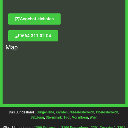
Angebot einholen
0664 311 02 04
Map
Das Bundesland :
Burgenland
,
Kärnten
,
Niederösterreich
,
Oberösterreich
,
Salzburg
,
Steiermark
,
Tirol
,
Vorarlberg
,
Wien
Wien & Umgebung :
1300 Schwechat
,
2100 Korneuburg
,
2201 Gerasdorf
,
2201