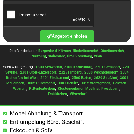
Angebot einholen
Das Bundesland :
Burgenland
,
Kärnten
,
Niederösterreich
,
Oberösterreich
,
Salzburg
,
Steiermark
,
Tirol
,
Vorarlberg
,
Wien
Wien & Umgebung :
1300 Schwechat
,
2100 Korneuburg
,
2201 Gerasdorf
,
2201
Seyring
,
2301 Groß-Enzersdorf
,
2325 Himberg
,
2380 Perchtoldsdorf
,
2384
Breitenfurt bei Wien
,
2401 Fischamend
,
2500 Baden
,
2620 Straßhof
,
3001
Mauerbach
,
3002 Purkersdorf
,
3003 Gablitz
,
3012 Wolfsgraben
,
Deutsch-
Wagram
,
Kaltenleutgeben
,
Klosterneuburg
,
Mödling
,
Pressbaum
,
Traiskirchen
,
Vösendorf
Möbel Abholung & Transport
Entrümpelung Büro, Geschäft
Eckcouch & Sofa