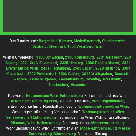
Das Bundesland :
Burgenland
,
Kärnten
,
Niederösterreich
,
Oberösterreich
,
Salzburg
,
Steiermark
,
Tirol
,
Vorarlberg
,
Wien
Wien & Umgebung :
1300 Schwechat
,
2100 Korneuburg
,
2201 Gerasdorf
,
2201
Seyring
,
2301 Groß-Enzersdorf
,
2325 Himberg
,
2380 Perchtoldsdorf
,
2384
Breitenfurt bei Wien
,
2401 Fischamend
,
2500 Baden
,
2620 Straßhof
,
3001
Mauerbach
,
3002 Purkersdorf
,
3003 Gablitz
,
3012 Wolfsgraben
,
Deutsch-
Wagram
,
Kaltenleutgeben
,
Klosterneuburg
,
Mödling
,
Pressbaum
,
Traiskirchen
,
Vösendorf
Keywords:
Entrümpelung Wien
,
Entrümpelung
, Entrümpelungsfirma Wien,
Räumungen
,
Räumung Wien
, Hausentrümpelung,
Wohnungsräumung
,
Entrümpelungsfirma, Haushaltsauflösung,
Wohnungsentrümpelung Wien
,
Wohnungsentrümpelung, Verlassenschaft,
Wohnungsräumung Wien
,
Verlassenschaft Entrümpelung
, Räumungsfirma Wien, Wohnungsauflösung,
Räumung Wien
,
Kellerräumung
, Räumungsfirma,
Messieentrümpelung
,
Wohnungsauflösung Wien, Entrümpler Wien,
Möbel-Entruempelung
,
Messie
Entrümpelung
,
Büroräumung
, Betriebsauflösung