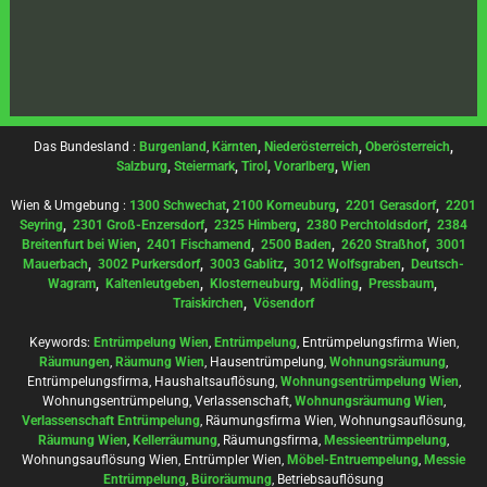
Das Bundesland :
Burgenland
,
Kärnten
,
Niederösterreich
,
Oberösterreich
,
Salzburg
,
Steiermark
,
Tirol
,
Vorarlberg
,
Wien
Wien & Umgebung :
1300 Schwechat
,
2100 Korneuburg
,
2201 Gerasdorf
,
2201
Seyring
,
2301 Groß-Enzersdorf
,
2325 Himberg
,
2380 Perchtoldsdorf
,
2384
Breitenfurt bei Wien
,
2401 Fischamend
,
2500 Baden
,
2620 Straßhof
,
3001
Mauerbach
,
3002 Purkersdorf
,
3003 Gablitz
,
3012 Wolfsgraben
,
Deutsch-
Wagram
,
Kaltenleutgeben
,
Klosterneuburg
,
Mödling
,
Pressbaum
,
Traiskirchen
,
Vösendorf
Keywords:
Entrümpelung Wien
,
Entrümpelung
, Entrümpelungsfirma Wien,
Räumungen
,
Räumung Wien
, Hausentrümpelung,
Wohnungsräumung
,
Entrümpelungsfirma, Haushaltsauflösung,
Wohnungsentrümpelung Wien
,
Wohnungsentrümpelung, Verlassenschaft,
Wohnungsräumung Wien
,
Verlassenschaft Entrümpelung
, Räumungsfirma Wien, Wohnungsauflösung,
Räumung Wien
,
Kellerräumung
, Räumungsfirma,
Messieentrümpelung
,
Wohnungsauflösung Wien, Entrümpler Wien,
Möbel-Entruempelung
,
Messie
Entrümpelung
,
Büroräumung
, Betriebsauflösung