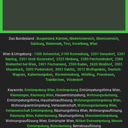
Das Bundesland :
Burgenland
,
Kärnten
,
Niederösterreich
,
Oberösterreich
,
Salzburg
,
Steiermark
,
Tirol
,
Vorarlberg
,
Wien
Wien & Umgebung :
1300 Schwechat
,
2100 Korneuburg
,
2201 Gerasdorf
,
2201
Seyring
,
2301 Groß-Enzersdorf
,
2325 Himberg
,
2380 Perchtoldsdorf
,
2384
Breitenfurt bei Wien
,
2401 Fischamend
,
2500 Baden
,
2620 Straßhof
,
3001
Mauerbach
,
3002 Purkersdorf
,
3003 Gablitz
,
3012 Wolfsgraben
,
Deutsch-
Wagram
,
Kaltenleutgeben
,
Klosterneuburg
,
Mödling
,
Pressbaum
,
Traiskirchen
,
Vösendorf
Keywords:
Entrümpelung Wien
,
Entrümpelung
, Entrümpelungsfirma Wien,
Räumungen
,
Räumung Wien
, Hausentrümpelung,
Wohnungsräumung
,
Entrümpelungsfirma, Haushaltsauflösung,
Wohnungsentrümpelung Wien
,
Wohnungsentrümpelung, Verlassenschaft,
Wohnungsräumung Wien
,
Verlassenschaft Entrümpelung
, Räumungsfirma Wien, Wohnungsauflösung,
Räumung Wien
,
Kellerräumung
, Räumungsfirma,
Messieentrümpelung
,
Wohnungsauflösung Wien, Entrümpler Wien,
Möbel-Entruempelung
,
Messie
Entrümpelung
,
Büroräumung
, Betriebsauflösung