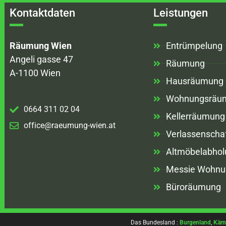
Kontaktdaten
Leistungen
Räumung Wien
Entrümpelung
Angeli gasse 47
Räumung
A-1100 Wien
Hausräumung
Wohnungsräu
0664 311 02 04
Kellerräumung
office@raeumung-wien.at
Verlassenscha
Altmöbelabhol
Messie Wohnu
Büroräumung
Das Bundesland :
Burgenland
,
Kärn