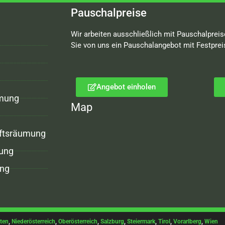
Pauschalpreise
Wir arbeiten ausschließlich mit Pauschalpreis
Sie von uns ein Pauschalangebot mit Festprei
Angebot einholen
mung
Map
ftsräumung
ung
ng
ten
,
Niederösterreich
,
Oberösterreich
,
Salzburg
,
Steiermark
,
Tirol
,
Vorarlberg
,
Wien