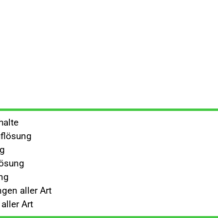
halte
flösung
ng
lösung
ng
gen aller Art
ller Art