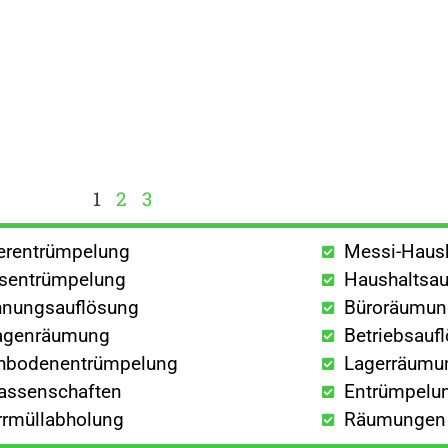
1
2
3
lerentrümpelung
Messi-Haus
sentrümpelung
Haushaltsau
nungsauflösung
Büroräumu
agenräumung
Betriebsauf
hbodenentrümpelung
Lagerräumu
lassenschaften
Entrümpelun
rrmüllabholung
Räumungen a