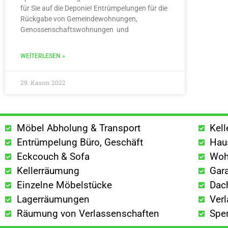
für Sie auf die Deponie! Entrümpelungen für die
Rückgabe von Gemeindewohnungen,
Genossenschaftswohnungen und
WEITERLESEN »
29. Kasım 2022
Möbel Abholung & Transport
Kel
Entrümpelung Büro, Geschäft
Hau
Eckcouch & Sofa
Woh
Kellerräumung
Gar
Einzelne Möbelstücke
Dac
Lagerräumungen
Ver
Räumung von Verlassenschaften
Spe