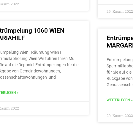
 Kasım 2022
29. Kasım 2022
trümpelung 1060 WIEN
RIAHILF
Entrümpe
MARGAR
rümpelung Wien | Räumung Wien |
rrmüllabholung Wien Wir führen Ihren Müll
Entrümpelung 
Sie auf die Deponie! Entrümpelungen für die
Sperrmüllabho
kgabe von Gemeindewohnungen,
für Sie auf di
ossenschaftswohnungen und
Rückgabe von
Genossensch
TERLESEN »
WEITERLESEN »
 Kasım 2022
29. Kasım 2022