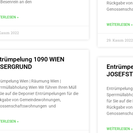
 Besenrein an den
Rückgabe von
Genossensch
TERLESEN »
WEITERLESEN »
 Kasım 2022
29. Kasım 2022
trümpelung 1090 WIEN
LSERGRUND
Entrümpe
JOSEFS
rümpelung Wien | Räumung Wien |
rrmüllabholung Wien Wir führen Ihren Müll
Entrümpelung 
Sie auf die Deponie! Entrümpelungen für die
Sperrmüllabho
kgabe von Gemeindewohnungen,
für Sie auf di
ossenschaftswohnungen und
Rückgabe von
Genossensch
TERLESEN »
WEITERLESEN »