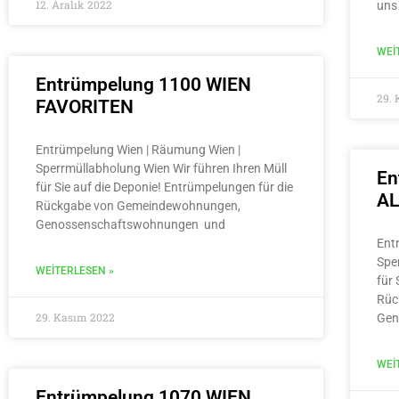
12. Aralık 2022
uns
WEI
Entrümpelung 1100 WIEN
29.
FAVORITEN
Entrümpelung Wien | Räumung Wien |
Sperrmüllabholung Wien Wir führen Ihren Müll
En
für Sie auf die Deponie! Entrümpelungen für die
A
Rückgabe von Gemeindewohnungen,
Genossenschaftswohnungen und
Ent
Spe
WEITERLESEN »
für 
Rüc
29. Kasım 2022
Gen
WEI
Entrümpelung 1070 WIEN