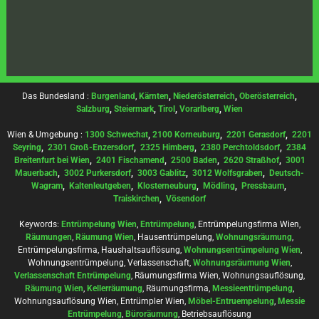
Das Bundesland :
Burgenland
,
Kärnten
,
Niederösterreich
,
Oberösterreich
,
Salzburg
,
Steiermark
,
Tirol
,
Vorarlberg
,
Wien
Wien & Umgebung :
1300 Schwechat
,
2100 Korneuburg
,
2201 Gerasdorf
,
2201
Seyring
,
2301 Groß-Enzersdorf
,
2325 Himberg
,
2380 Perchtoldsdorf
,
2384
Breitenfurt bei Wien
,
2401 Fischamend
,
2500 Baden
,
2620 Straßhof
,
3001
Mauerbach
,
3002 Purkersdorf
,
3003 Gablitz
,
3012 Wolfsgraben
,
Deutsch-
Wagram
,
Kaltenleutgeben
,
Klosterneuburg
,
Mödling
,
Pressbaum
,
Traiskirchen
,
Vösendorf
Keywords:
Entrümpelung Wien
,
Entrümpelung
, Entrümpelungsfirma Wien,
Räumungen
,
Räumung Wien
, Hausentrümpelung,
Wohnungsräumung
,
Entrümpelungsfirma, Haushaltsauflösung,
Wohnungsentrümpelung Wien
,
Wohnungsentrümpelung, Verlassenschaft,
Wohnungsräumung Wien
,
Verlassenschaft Entrümpelung
, Räumungsfirma Wien, Wohnungsauflösung,
Räumung Wien
,
Kellerräumung
, Räumungsfirma,
Messieentrümpelung
,
Wohnungsauflösung Wien, Entrümpler Wien,
Möbel-Entruempelung
,
Messie
Entrümpelung
,
Büroräumung
, Betriebsauflösung