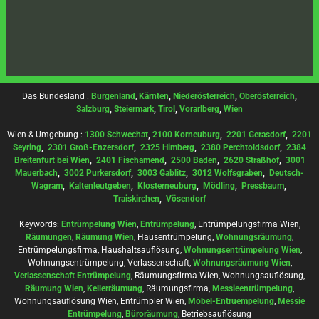
Das Bundesland :
Burgenland
,
Kärnten
,
Niederösterreich
,
Oberösterreich
,
Salzburg
,
Steiermark
,
Tirol
,
Vorarlberg
,
Wien
Wien & Umgebung :
1300 Schwechat
,
2100 Korneuburg
,
2201 Gerasdorf
,
2201
Seyring
,
2301 Groß-Enzersdorf
,
2325 Himberg
,
2380 Perchtoldsdorf
,
2384
Breitenfurt bei Wien
,
2401 Fischamend
,
2500 Baden
,
2620 Straßhof
,
3001
Mauerbach
,
3002 Purkersdorf
,
3003 Gablitz
,
3012 Wolfsgraben
,
Deutsch-
Wagram
,
Kaltenleutgeben
,
Klosterneuburg
,
Mödling
,
Pressbaum
,
Traiskirchen
,
Vösendorf
Keywords:
Entrümpelung Wien
,
Entrümpelung
, Entrümpelungsfirma Wien,
Räumungen
,
Räumung Wien
, Hausentrümpelung,
Wohnungsräumung
,
Entrümpelungsfirma, Haushaltsauflösung,
Wohnungsentrümpelung Wien
,
Wohnungsentrümpelung, Verlassenschaft,
Wohnungsräumung Wien
,
Verlassenschaft Entrümpelung
, Räumungsfirma Wien, Wohnungsauflösung,
Räumung Wien
,
Kellerräumung
, Räumungsfirma,
Messieentrümpelung
,
Wohnungsauflösung Wien, Entrümpler Wien,
Möbel-Entruempelung
,
Messie
Entrümpelung
,
Büroräumung
, Betriebsauflösung