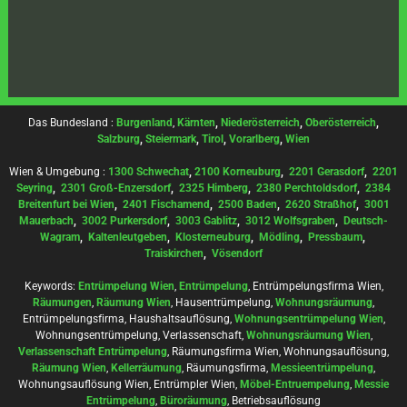
Das Bundesland :
Burgenland
,
Kärnten
,
Niederösterreich
,
Oberösterreich
,
Salzburg
,
Steiermark
,
Tirol
,
Vorarlberg
,
Wien
Wien & Umgebung :
1300 Schwechat
,
2100 Korneuburg
,
2201 Gerasdorf
,
2201
Seyring
,
2301 Groß-Enzersdorf
,
2325 Himberg
,
2380 Perchtoldsdorf
,
2384
Breitenfurt bei Wien
,
2401 Fischamend
,
2500 Baden
,
2620 Straßhof
,
3001
Mauerbach
,
3002 Purkersdorf
,
3003 Gablitz
,
3012 Wolfsgraben
,
Deutsch-
Wagram
,
Kaltenleutgeben
,
Klosterneuburg
,
Mödling
,
Pressbaum
,
Traiskirchen
,
Vösendorf
Keywords:
Entrümpelung Wien
,
Entrümpelung
, Entrümpelungsfirma Wien,
Räumungen
,
Räumung Wien
, Hausentrümpelung,
Wohnungsräumung
,
Entrümpelungsfirma, Haushaltsauflösung,
Wohnungsentrümpelung Wien
,
Wohnungsentrümpelung, Verlassenschaft,
Wohnungsräumung Wien
,
Verlassenschaft Entrümpelung
, Räumungsfirma Wien, Wohnungsauflösung,
Räumung Wien
,
Kellerräumung
, Räumungsfirma,
Messieentrümpelung
,
Wohnungsauflösung Wien, Entrümpler Wien,
Möbel-Entruempelung
,
Messie
Entrümpelung
,
Büroräumung
, Betriebsauflösung