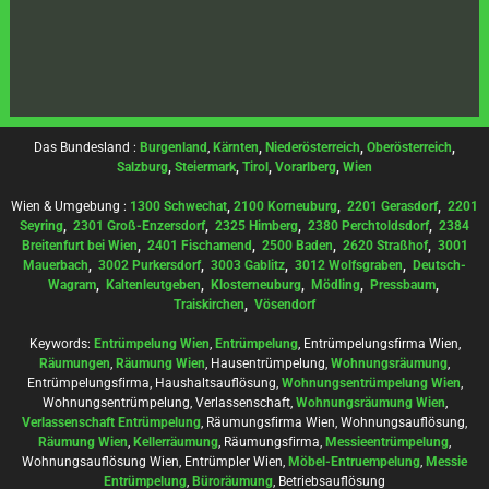
Das Bundesland :
Burgenland
,
Kärnten
,
Niederösterreich
,
Oberösterreich
,
Salzburg
,
Steiermark
,
Tirol
,
Vorarlberg
,
Wien
Wien & Umgebung :
1300 Schwechat
,
2100 Korneuburg
,
2201 Gerasdorf
,
2201
Seyring
,
2301 Groß-Enzersdorf
,
2325 Himberg
,
2380 Perchtoldsdorf
,
2384
Breitenfurt bei Wien
,
2401 Fischamend
,
2500 Baden
,
2620 Straßhof
,
3001
Mauerbach
,
3002 Purkersdorf
,
3003 Gablitz
,
3012 Wolfsgraben
,
Deutsch-
Wagram
,
Kaltenleutgeben
,
Klosterneuburg
,
Mödling
,
Pressbaum
,
Traiskirchen
,
Vösendorf
Keywords:
Entrümpelung Wien
,
Entrümpelung
, Entrümpelungsfirma Wien,
Räumungen
,
Räumung Wien
, Hausentrümpelung,
Wohnungsräumung
,
Entrümpelungsfirma, Haushaltsauflösung,
Wohnungsentrümpelung Wien
,
Wohnungsentrümpelung, Verlassenschaft,
Wohnungsräumung Wien
,
Verlassenschaft Entrümpelung
, Räumungsfirma Wien, Wohnungsauflösung,
Räumung Wien
,
Kellerräumung
, Räumungsfirma,
Messieentrümpelung
,
Wohnungsauflösung Wien, Entrümpler Wien,
Möbel-Entruempelung
,
Messie
Entrümpelung
,
Büroräumung
, Betriebsauflösung