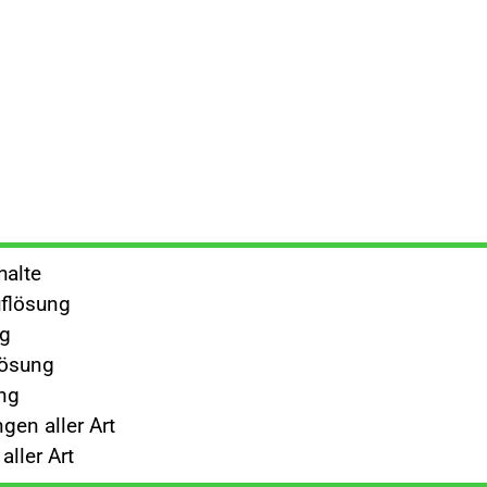
halte
flösung
ng
lösung
ng
gen aller Art
ller Art