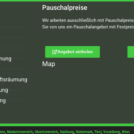
Pauschalpreise
Wir arbeiten ausschließlich mit Pauschalpreis
Sie von uns ein Pauschalangebot mit Festprei
Angebot einholen
mung
Map
ftsräumung
ung
ng
ten
,
Niederösterreich
,
Oberösterreich
,
Salzburg
,
Steiermark
,
Tirol
,
Vorarlberg
,
Wien