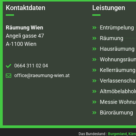
Kontaktdaten
Leistungen
Räumung Wien
Entrümpelung
Angeli gasse 47
Räumung
A-1100 Wien
Hausräumung
Wohnungsräu
0664 311 02 04
Kellerräumung
office@raeumung-wien.at
Verlassenscha
Altmöbelabhol
Messie Wohnu
Büroräumung
Das Bundesland :
Burgenland
,
Kärn