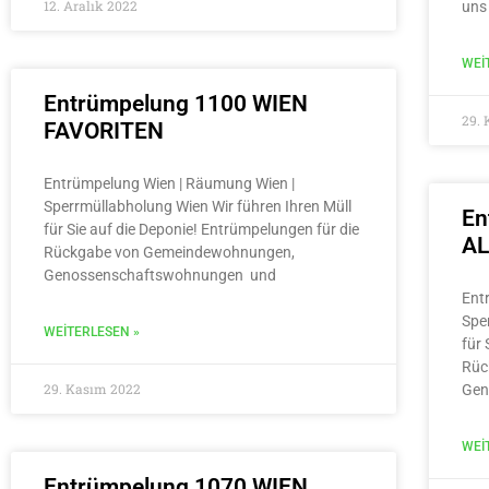
12. Aralık 2022
uns
WEI
Entrümpelung 1100 WIEN
29.
FAVORITEN
Entrümpelung Wien | Räumung Wien |
Sperrmüllabholung Wien Wir führen Ihren Müll
En
für Sie auf die Deponie! Entrümpelungen für die
A
Rückgabe von Gemeindewohnungen,
Genossenschaftswohnungen und
Ent
Spe
WEITERLESEN »
für 
Rüc
29. Kasım 2022
Gen
WEI
Entrümpelung 1070 WIEN