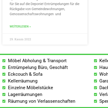
für Sie auf die Deponie! Entrümpelungen für die
Rückgabe von Gemeindewohnungen,
Genossenschaftswohnungen und
WEITERLESEN »
29. Kasım 2022
Möbel Abholung & Transport
Kel
Entrümpelung Büro, Geschäft
Hau
Eckcouch & Sofa
Woh
Kellerräumung
Gar
Einzelne Möbelstücke
Dac
Lagerräumungen
Ver
Räumung von Verlassenschaften
Spe