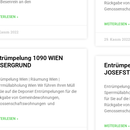
 Besenrein an den
Rückgabe von
Genossensch
TERLESEN »
WEITERLESEN »
 Kasım 2022
29. Kasım 2022
trümpelung 1090 WIEN
LSERGRUND
Entrümpe
JOSEFS
rümpelung Wien | Räumung Wien |
rrmüllabholung Wien Wir führen Ihren Müll
Entrümpelung 
Sie auf die Deponie! Entrümpelungen für die
Sperrmüllabho
kgabe von Gemeindewohnungen,
für Sie auf di
ossenschaftswohnungen und
Rückgabe von
Genossensch
TERLESEN »
WEITERLESEN »