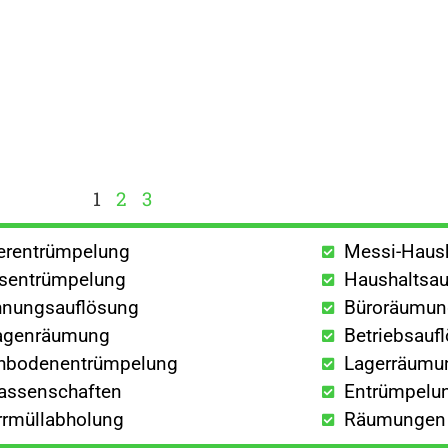
1
2
3
lerentrümpelung
Messi-Haus
sentrümpelung
Haushaltsau
nungsauflösung
Büroräumu
agenräumung
Betriebsauf
hbodenentrümpelung
Lagerräumu
lassenschaften
Entrümpelun
rrmüllabholung
Räumungen a