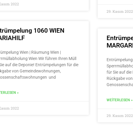
 Kasım 2022
29. Kasım 2022
trümpelung 1060 WIEN
RIAHILF
Entrümpe
MARGAR
rümpelung Wien | Räumung Wien |
rrmüllabholung Wien Wir führen Ihren Müll
Entrümpelung 
Sie auf die Deponie! Entrümpelungen für die
Sperrmüllabho
kgabe von Gemeindewohnungen,
für Sie auf di
ossenschaftswohnungen und
Rückgabe von
Genossensch
TERLESEN »
WEITERLESEN »
 Kasım 2022
29. Kasım 2022