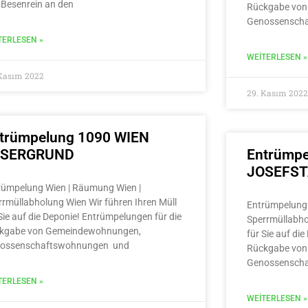
 Besenrein an den
Rückgabe von
Genossensch
TERLESEN »
WEITERLESEN »
 Kasım 2022
29. Kasım 2022
trümpelung 1090 WIEN
LSERGRUND
Entrümpe
JOSEFS
rümpelung Wien | Räumung Wien |
rrmüllabholung Wien Wir führen Ihren Müll
Entrümpelung 
Sie auf die Deponie! Entrümpelungen für die
Sperrmüllabho
kgabe von Gemeindewohnungen,
für Sie auf di
ossenschaftswohnungen und
Rückgabe von
Genossensch
TERLESEN »
WEITERLESEN »