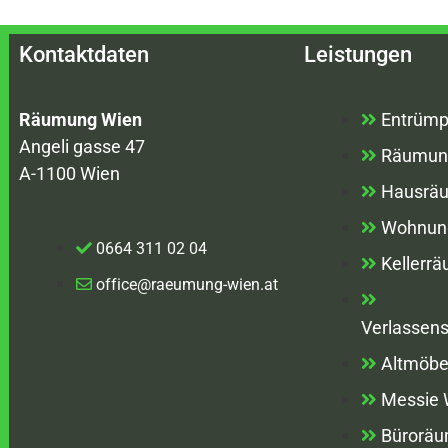
Kontaktdaten
Leistungen
Räumung Wien
Entrümp
Angeli gasse 47
Räumun
A-1100 Wien
Hausrä
Wohnun
0664 311 02 04
Kellerr
office@raeumung-wien.at
Verlassen
Altmöbe
Messie
Bürorä