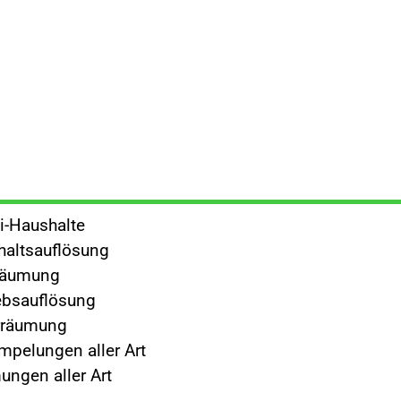
i-Haushalte
altsauflösung
räumung
ebsauflösung
rräumung
mpelungen aller Art
ngen aller Art