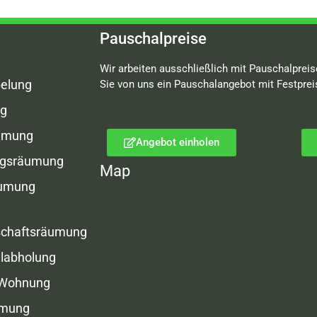
Pauschalpreise
Wir arbeiten ausschließlich mit Pauschalpreis
elung
Sie von uns ein Pauschalangebot mit Festprei
g
umung
Angebot einholen
gsräumung
Map
äumung
schaftsräumung
labholung
 Wohnung
umung