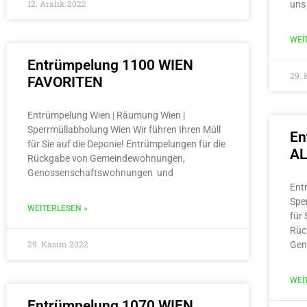
12. Aralık 2022
uns
WEI
Entrümpelung 1100 WIEN
29.
FAVORITEN
Entrümpelung Wien | Räumung Wien |
Sperrmüllabholung Wien Wir führen Ihren Müll
En
für Sie auf die Deponie! Entrümpelungen für die
A
Rückgabe von Gemeindewohnungen,
Genossenschaftswohnungen und
Ent
Spe
WEITERLESEN »
für 
Rüc
29. Kasım 2022
Gen
WEI
Entrümpelung 1070 WIEN