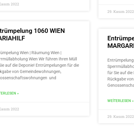
 Kasım 2022
29. Kasım 2022
trümpelung 1060 WIEN
RIAHILF
Entrümpe
MARGAR
rümpelung Wien | Räumung Wien |
rrmüllabholung Wien Wir führen Ihren Müll
Entrümpelung 
Sie auf die Deponie! Entrümpelungen für die
Sperrmüllabho
kgabe von Gemeindewohnungen,
für Sie auf di
ossenschaftswohnungen und
Rückgabe von
Genossensch
TERLESEN »
WEITERLESEN »
 Kasım 2022
29. Kasım 2022