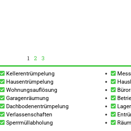
1
2
3
Kellerentrümpelung
Mess
Hausentrümpelung
Haush
Wohnungsauflösung
Büro
Garagenräumung
Betri
Dachbodenentrümpelung
Lage
Verlassenschaften
Entrü
Sperrmüllabholung
Räumu