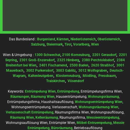
Das Bundesland :
Burgenland
,
Kärnten
,
Niederösterreich
,
Oberösterreich
,
Salzburg
,
Steiermark
,
Tirol
,
Vorarlberg
,
Wien
Wien & Umgebung :
1300 Schwechat
,
2100 Korneuburg
,
2201 Gerasdorf
,
2201
Seyring
,
2301 Groß-Enzersdorf
,
2325 Himberg
,
2380 Perchtoldsdorf
,
2384
Breitenfurt bei Wien
,
2401 Fischamend
,
2500 Baden
,
2620 Straßhof
,
3001
Mauerbach
,
3002 Purkersdorf
,
3003 Gablitz
,
3012 Wolfsgraben
,
Deutsch-
Wagram
,
Kaltenleutgeben
,
Klosterneuburg
,
Mödling
,
Pressbaum
,
Traiskirchen
,
Vösendorf
Keywords:
Entrümpelung Wien
,
Entrümpelung
, Entrümpelungsfirma Wien,
Räumungen
,
Räumung Wien
, Hausentrümpelung,
Wohnungsräumung
,
Entrümpelungsfirma, Haushaltsauflösung,
Wohnungsentrümpelung Wien
,
Wohnungsentrümpelung, Verlassenschaft,
Wohnungsräumung Wien
,
Verlassenschaft Entrümpelung
, Räumungsfirma Wien, Wohnungsauflösung,
Räumung Wien
,
Kellerräumung
, Räumungsfirma,
Messieentrümpelung
,
Wohnungsauflösung Wien, Entrümpler Wien,
Möbel-Entruempelung
,
Messie
Entrümpelung
,
Büroräumung
, Betriebsauflösung