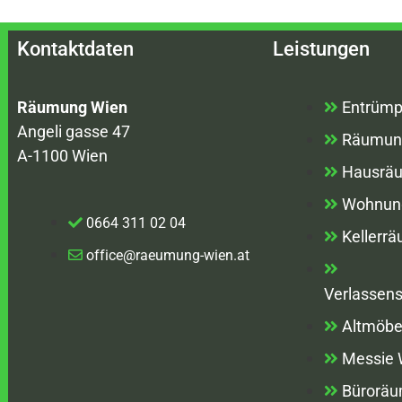
Kontaktdaten
Leistungen
Räumung Wien
Entrümp
Angeli gasse 47
Räumun
A-1100 Wien
Hausrä
Wohnun
0664 311 02 04
Kellerr
office@raeumung-wien.at
Verlassen
Altmöbe
Messie
Bürorä