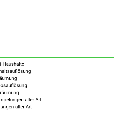
i-Haushalte
altsauflösung
räumung
ebsauflösung
rräumung
mpelungen aller Art
ngen aller Art