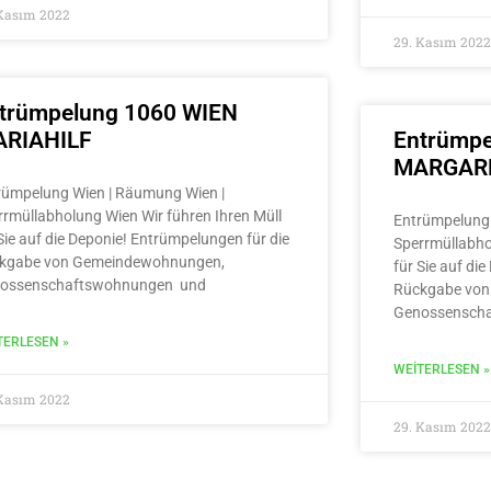
 Kasım 2022
29. Kasım 2022
trümpelung 1060 WIEN
RIAHILF
Entrümpe
MARGAR
rümpelung Wien | Räumung Wien |
rrmüllabholung Wien Wir führen Ihren Müll
Entrümpelung 
Sie auf die Deponie! Entrümpelungen für die
Sperrmüllabho
kgabe von Gemeindewohnungen,
für Sie auf di
ossenschaftswohnungen und
Rückgabe von
Genossensch
TERLESEN »
WEITERLESEN »
 Kasım 2022
29. Kasım 2022