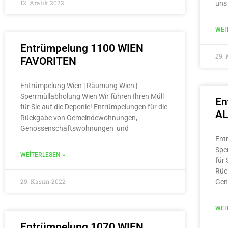
12. Aralık 2022
uns
WEI
Entrümpelung 1100 WIEN
29.
FAVORITEN
Entrümpelung Wien | Räumung Wien |
Sperrmüllabholung Wien Wir führen Ihren Müll
En
für Sie auf die Deponie! Entrümpelungen für die
A
Rückgabe von Gemeindewohnungen,
Genossenschaftswohnungen und
Ent
Spe
WEITERLESEN »
für 
Rüc
29. Kasım 2022
Gen
WEI
Entrümpelung 1070 WIEN