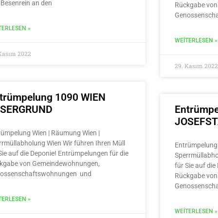
 Besenrein an den
Rückgabe von
Genossensch
TERLESEN »
WEITERLESEN »
 Kasım 2022
29. Kasım 2022
trümpelung 1090 WIEN
LSERGRUND
Entrümpe
JOSEFS
rümpelung Wien | Räumung Wien |
rrmüllabholung Wien Wir führen Ihren Müll
Entrümpelung 
Sie auf die Deponie! Entrümpelungen für die
Sperrmüllabho
kgabe von Gemeindewohnungen,
für Sie auf di
ossenschaftswohnungen und
Rückgabe von
Genossensch
TERLESEN »
WEITERLESEN »