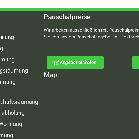
Pauschalpreise
Wir arbeiten ausschließlich mit Pauschalpreis
elung
Sie von uns ein Pauschalangebot mit Festprei
g
umung
Angebot einholen
gsräumung
Map
äumung
schaftsräumung
labholung
 Wohnung
umung