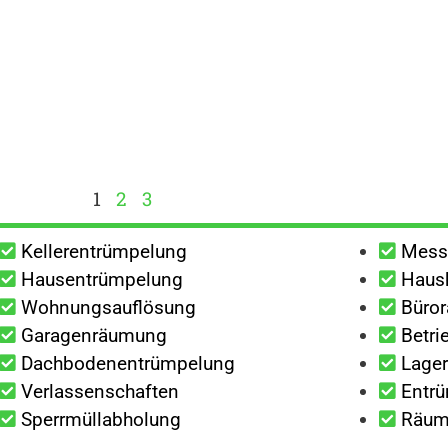
1
2
3
Kellerentrümpelung
Mess
Hausentrümpelung
Haush
Wohnungsauflösung
Büro
Garagenräumung
Betri
Dachbodenentrümpelung
Lage
Verlassenschaften
Entrü
Sperrmüllabholung
Räumu