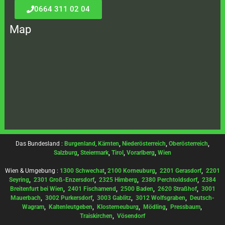
0664 311 02 04
Map
Das Bundesland :
Burgenland
,
Kärnten
,
Niederösterreich
,
Oberösterreich
,
Salzburg
,
Steiermark
,
Tirol
,
Vorarlberg
,
Wien
Wien & Umgebung :
1300 Schwechat
,
2100 Korneuburg
,
2201 Gerasdorf
,
2201
Seyring
,
2301 Groß-Enzersdorf
,
2325 Himberg
,
2380 Perchtoldsdorf
,
2384
Breitenfurt bei Wien
,
2401 Fischamend
,
2500 Baden
,
2620 Straßhof
,
3001
Mauerbach
,
3002 Purkersdorf
,
3003 Gablitz
,
3012 Wolfsgraben
,
Deutsch-
Wagram
,
Kaltenleutgeben
,
Klosterneuburg
,
Mödling
,
Pressbaum
,
Traiskirchen
,
Vösendorf