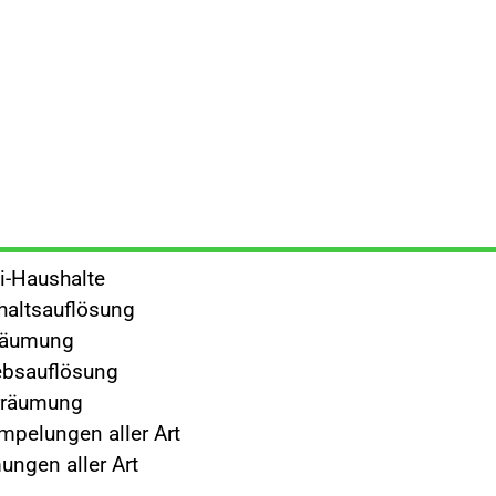
i-Haushalte
altsauflösung
räumung
ebsauflösung
rräumung
mpelungen aller Art
ngen aller Art