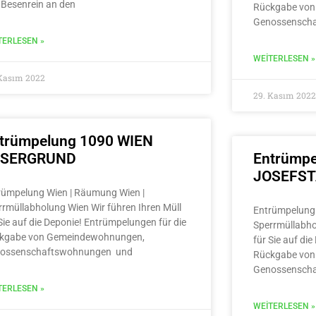
 Besenrein an den
Rückgabe von
Genossensch
TERLESEN »
WEITERLESEN »
 Kasım 2022
29. Kasım 2022
trümpelung 1090 WIEN
LSERGRUND
Entrümpe
JOSEFS
rümpelung Wien | Räumung Wien |
rrmüllabholung Wien Wir führen Ihren Müll
Entrümpelung 
Sie auf die Deponie! Entrümpelungen für die
Sperrmüllabho
kgabe von Gemeindewohnungen,
für Sie auf di
ossenschaftswohnungen und
Rückgabe von
Genossensch
TERLESEN »
WEITERLESEN »