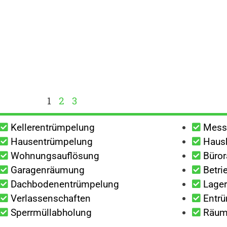
1
2
3
Kellerentrümpelung
Mess
Hausentrümpelung
Haush
Wohnungsauflösung
Büro
Garagenräumung
Betri
Dachbodenentrümpelung
Lage
Verlassenschaften
Entrü
Sperrmüllabholung
Räumu