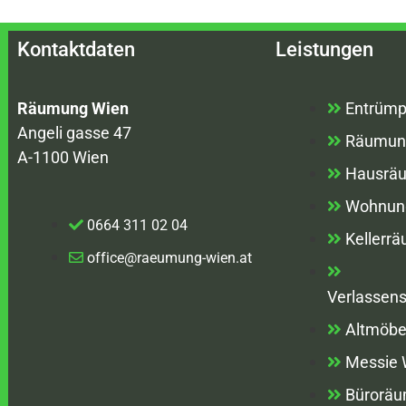
Kontaktdaten
Leistungen
Räumung Wien
Entrümp
Angeli gasse 47
Räumun
A-1100 Wien
Hausrä
Wohnun
0664 311 02 04
Kellerr
office@raeumung-wien.at
Verlassen
Altmöbe
Messie
Bürorä