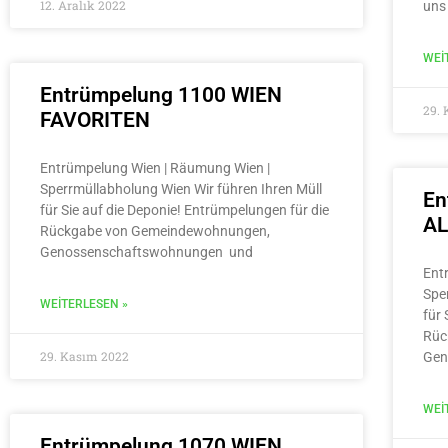
12. Aralık 2022
uns
WEI
Entrümpelung 1100 WIEN
29.
FAVORITEN
Entrümpelung Wien | Räumung Wien |
Sperrmüllabholung Wien Wir führen Ihren Müll
En
für Sie auf die Deponie! Entrümpelungen für die
A
Rückgabe von Gemeindewohnungen,
Genossenschaftswohnungen und
Ent
Spe
WEITERLESEN »
für 
Rüc
29. Kasım 2022
Gen
WEI
Entrümpelung 1070 WIEN