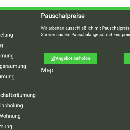
Pauschalpreise
Wir arbeiten ausschließlich mit Pauschalpreis
elung
Sie von uns ein Pauschalangebot mit Festprei
g
umung
Angebot einholen
gsräumung
Map
äumung
schaftsräumung
labholung
 Wohnung
umung