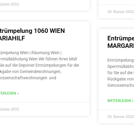
 Kasım 2022
29. Kasım 2022
trümpelung 1060 WIEN
RIAHILF
Entrümpe
MARGAR
rümpelung Wien | Räumung Wien |
rrmüllabholung Wien Wir führen Ihren Müll
Entrümpelung 
Sie auf die Deponie! Entrümpelungen für die
Sperrmüllabho
kgabe von Gemeindewohnungen,
für Sie auf di
ossenschaftswohnungen und
Rückgabe von
Genossensch
TERLESEN »
WEITERLESEN »
 Kasım 2022
29. Kasım 2022