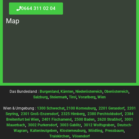
0664 311 02 04
Map
Das Bundesland :
Burgenland
,
Kärnten
,
Niederösterreich
,
Oberösterreich
,
Salzburg
,
Steiermark
,
Tirol
,
Vorarlberg
,
Wien
Wien & Umgebung :
1300 Schwechat
,
2100 Korneuburg
,
2201 Gerasdorf
,
2201
Seyring
,
2301 Groß-Enzersdorf
,
2325 Himberg
,
2380 Perchtoldsdorf
,
2384
Breitenfurt bei Wien
,
2401 Fischamend
,
2500 Baden
,
2620 Straßhof
,
3001
Mauerbach
,
3002 Purkersdorf
,
3003 Gablitz
,
3012 Wolfsgraben
,
Deutsch-
Wagram
,
Kaltenleutgeben
,
Klosterneuburg
,
Mödling
,
Pressbaum
,
Traiskirchen
,
Vösendorf