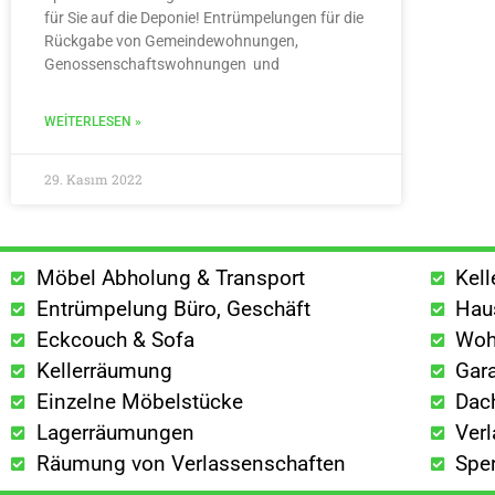
für Sie auf die Deponie! Entrümpelungen für die
Rückgabe von Gemeindewohnungen,
Genossenschaftswohnungen und
WEITERLESEN »
29. Kasım 2022
Möbel Abholung & Transport
Kel
Entrümpelung Büro, Geschäft
Hau
Eckcouch & Sofa
Woh
Kellerräumung
Gar
Einzelne Möbelstücke
Dac
Lagerräumungen
Ver
Räumung von Verlassenschaften
Spe