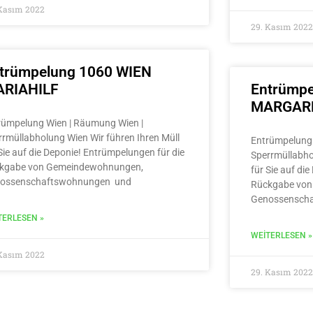
 Kasım 2022
29. Kasım 2022
trümpelung 1060 WIEN
RIAHILF
Entrümpe
MARGAR
rümpelung Wien | Räumung Wien |
rrmüllabholung Wien Wir führen Ihren Müll
Entrümpelung 
Sie auf die Deponie! Entrümpelungen für die
Sperrmüllabho
kgabe von Gemeindewohnungen,
für Sie auf di
ossenschaftswohnungen und
Rückgabe von
Genossensch
TERLESEN »
WEITERLESEN »
 Kasım 2022
29. Kasım 2022