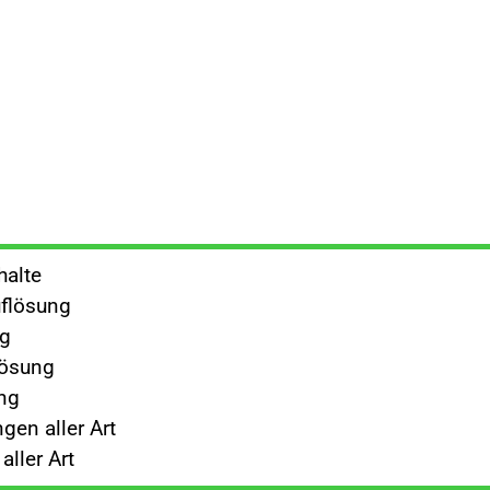
halte
flösung
ng
lösung
ng
gen aller Art
ller Art