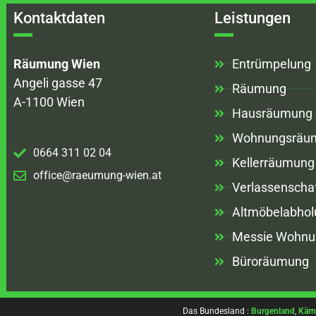
Kontaktdaten
Leistungen
Räumung Wien
Entrümpelung
Angeli gasse 47
Räumung
A-1100 Wien
Hausräumung
Wohnungsräu
0664 311 02 04
Kellerräumung
office@raeumung-wien.at
Verlassenscha
Altmöbelabhol
Messie Wohnu
Büroräumung
Das Bundesland :
Burgenland
,
Kärn