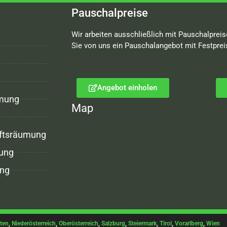
Pauschalpreise
Wir arbeiten ausschließlich mit Pauschalpreis
Sie von uns ein Pauschalangebot mit Festprei
Angebot einholen
mung
Map
ftsräumung
ung
ng
ten
,
Niederösterreich
,
Oberösterreich
,
Salzburg
,
Steiermark
,
Tirol
,
Vorarlberg
,
Wien