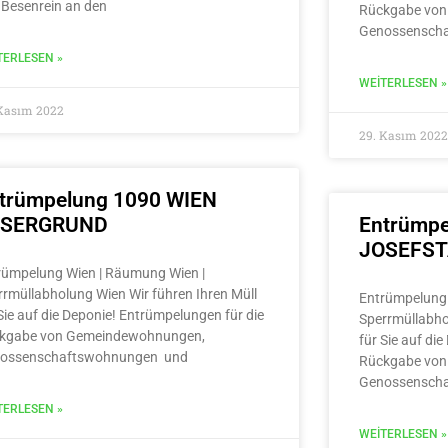
 Besenrein an den
Rückgabe von
Genossensch
TERLESEN »
WEITERLESEN »
 Kasım 2022
29. Kasım 2022
trümpelung 1090 WIEN
LSERGRUND
Entrümpe
JOSEFS
rümpelung Wien | Räumung Wien |
rrmüllabholung Wien Wir führen Ihren Müll
Entrümpelung 
Sie auf die Deponie! Entrümpelungen für die
Sperrmüllabho
kgabe von Gemeindewohnungen,
für Sie auf di
ossenschaftswohnungen und
Rückgabe von
Genossensch
TERLESEN »
WEITERLESEN »