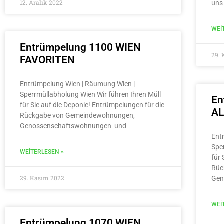
12. Aralık 2022
uns
WEI
Entrümpelung 1100 WIEN
29.
FAVORITEN
Entrümpelung Wien | Räumung Wien |
Sperrmüllabholung Wien Wir führen Ihren Müll
En
für Sie auf die Deponie! Entrümpelungen für die
A
Rückgabe von Gemeindewohnungen,
Genossenschaftswohnungen und
Ent
Spe
WEITERLESEN »
für 
Rüc
29. Kasım 2022
Gen
WEI
Entrümpelung 1070 WIEN