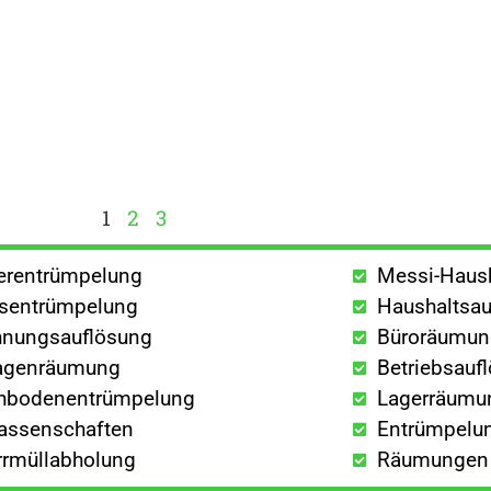
1
2
3
lerentrümpelung
Messi-Haus
sentrümpelung
Haushaltsau
nungsauflösung
Büroräumu
agenräumung
Betriebsauf
hbodenentrümpelung
Lagerräumu
lassenschaften
Entrümpelun
rrmüllabholung
Räumungen a