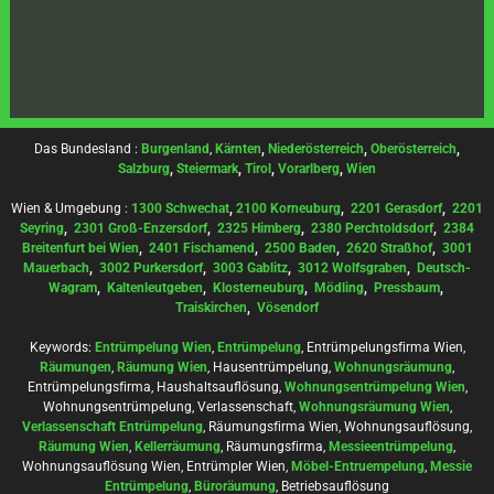
Das Bundesland :
Burgenland
,
Kärnten
,
Niederösterreich
,
Oberösterreich
,
Salzburg
,
Steiermark
,
Tirol
,
Vorarlberg
,
Wien
Wien & Umgebung :
1300 Schwechat
,
2100 Korneuburg
,
2201 Gerasdorf
,
2201
Seyring
,
2301 Groß-Enzersdorf
,
2325 Himberg
,
2380 Perchtoldsdorf
,
2384
Breitenfurt bei Wien
,
2401 Fischamend
,
2500 Baden
,
2620 Straßhof
,
3001
Mauerbach
,
3002 Purkersdorf
,
3003 Gablitz
,
3012 Wolfsgraben
,
Deutsch-
Wagram
,
Kaltenleutgeben
,
Klosterneuburg
,
Mödling
,
Pressbaum
,
Traiskirchen
,
Vösendorf
Keywords:
Entrümpelung Wien
,
Entrümpelung
, Entrümpelungsfirma Wien,
Räumungen
,
Räumung Wien
, Hausentrümpelung,
Wohnungsräumung
,
Entrümpelungsfirma, Haushaltsauflösung,
Wohnungsentrümpelung Wien
,
Wohnungsentrümpelung, Verlassenschaft,
Wohnungsräumung Wien
,
Verlassenschaft Entrümpelung
, Räumungsfirma Wien, Wohnungsauflösung,
Räumung Wien
,
Kellerräumung
, Räumungsfirma,
Messieentrümpelung
,
Wohnungsauflösung Wien, Entrümpler Wien,
Möbel-Entruempelung
,
Messie
Entrümpelung
,
Büroräumung
, Betriebsauflösung