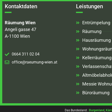
Kontaktdaten
Leistungen
Räumung Wien
Entrümpelung
Angeli gasse 47
Räumung
A-1100 Wien
Hausräumung
Wohnungsräu
0664 311 02 04
Kellerräumung
office@raeumung-wien.at
Verlassenscha
Altmöbelabhol
Messie Wohnu
Büroräumung
Das Bundesland :
Burgenland
,
Kärn