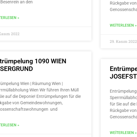
 Besenrein an den
Rückgabe von
Genossensch
TERLESEN »
WEITERLESEN »
 Kasım 2022
29. Kasım 2022
trümpelung 1090 WIEN
LSERGRUND
Entrümpe
JOSEFS
rümpelung Wien | Räumung Wien |
rrmüllabholung Wien Wir führen Ihren Müll
Entrümpelung 
Sie auf die Deponie! Entrümpelungen für die
Sperrmüllabho
kgabe von Gemeindewohnungen,
für Sie auf di
ossenschaftswohnungen und
Rückgabe von
Genossensch
TERLESEN »
WEITERLESEN »