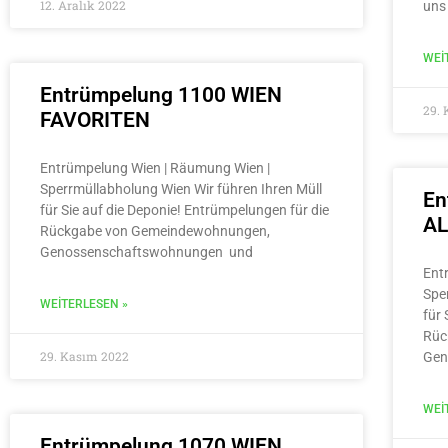
12. Aralık 2022
uns
WEI
Entrümpelung 1100 WIEN
29.
FAVORITEN
Entrümpelung Wien | Räumung Wien |
Sperrmüllabholung Wien Wir führen Ihren Müll
En
für Sie auf die Deponie! Entrümpelungen für die
A
Rückgabe von Gemeindewohnungen,
Genossenschaftswohnungen und
Ent
Spe
WEITERLESEN »
für 
Rüc
29. Kasım 2022
Gen
WEI
Entrümpelung 1070 WIEN