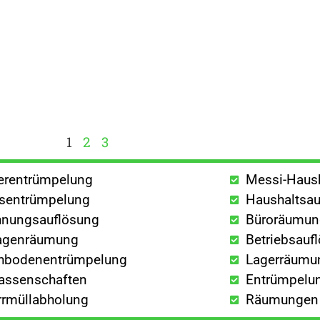
1
2
3
lerentrümpelung
Messi-Haus
sentrümpelung
Haushaltsau
nungsauflösung
Büroräumu
agenräumung
Betriebsauf
hbodenentrümpelung
Lagerräumu
lassenschaften
Entrümpelun
rrmüllabholung
Räumungen a