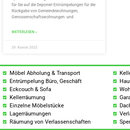
für Sie auf die Deponie! Entrümpelungen für die
Rückgabe von Gemeindewohnungen,
Genossenschaftswohnungen und
WEITERLESEN »
29. Kasım 2022
Möbel Abholung & Transport
Kel
Entrümpelung Büro, Geschäft
Hau
Eckcouch & Sofa
Woh
Kellerräumung
Gar
Einzelne Möbelstücke
Dac
Lagerräumungen
Ver
Räumung von Verlassenschaften
Spe