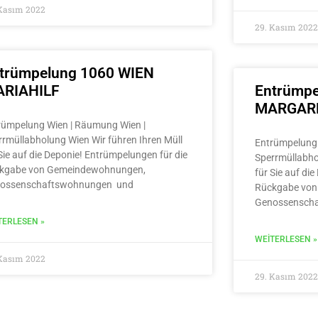
 Kasım 2022
29. Kasım 2022
trümpelung 1060 WIEN
RIAHILF
Entrümpe
MARGAR
rümpelung Wien | Räumung Wien |
rrmüllabholung Wien Wir führen Ihren Müll
Entrümpelung 
Sie auf die Deponie! Entrümpelungen für die
Sperrmüllabho
kgabe von Gemeindewohnungen,
für Sie auf di
ossenschaftswohnungen und
Rückgabe von
Genossensch
TERLESEN »
WEITERLESEN »
 Kasım 2022
29. Kasım 2022