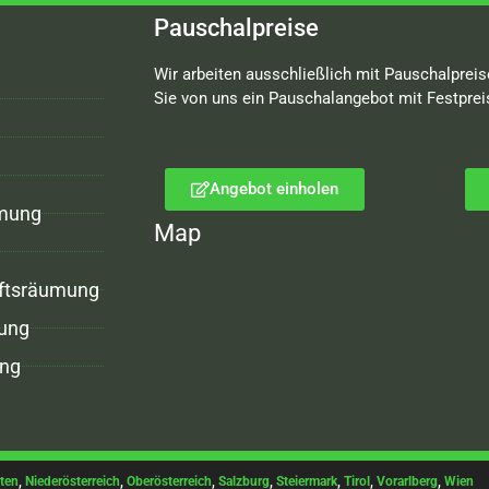
Pauschalpreise
Wir arbeiten ausschließlich mit Pauschalpreis
Sie von uns ein Pauschalangebot mit Festprei
Angebot einholen
mung
Map
ftsräumung
ung
ng
ten
,
Niederösterreich
,
Oberösterreich
,
Salzburg
,
Steiermark
,
Tirol
,
Vorarlberg
,
Wien