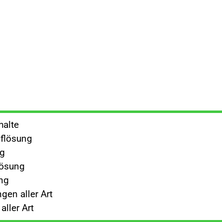
halte
flösung
ng
lösung
ng
gen aller Art
ller Art