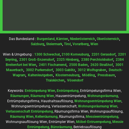
Das Bundesland :
Burgenland
,
Kärnten
,
Niederösterreich
,
Oberösterreich
,
Salzburg
,
Steiermark
,
Tirol
,
Vorarlberg
,
Wien
Wien & Umgebung :
1300 Schwechat
,
2100 Korneuburg
,
2201 Gerasdorf
,
2201
Seyring
,
2301 Groß-Enzersdorf
,
2325 Himberg
,
2380 Perchtoldsdorf
,
2384
Breitenfurt bei Wien
,
2401 Fischamend
,
2500 Baden
,
2620 Straßhof
,
3001
Mauerbach
,
3002 Purkersdorf
,
3003 Gablitz
,
3012 Wolfsgraben
,
Deutsch-
Wagram
,
Kaltenleutgeben
,
Klosterneuburg
,
Mödling
,
Pressbaum
,
Traiskirchen
,
Vösendorf
Keywords:
Entrümpelung Wien
,
Entrümpelung
, Entrümpelungsfirma Wien,
Räumungen
,
Räumung Wien
, Hausentrümpelung,
Wohnungsräumung
,
Entrümpelungsfirma, Haushaltsauflösung,
Wohnungsentrümpelung Wien
,
Wohnungsentrümpelung, Verlassenschaft,
Wohnungsräumung Wien
,
Verlassenschaft Entrümpelung
, Räumungsfirma Wien, Wohnungsauflösung,
Räumung Wien
,
Kellerräumung
, Räumungsfirma,
Messieentrümpelung
,
Wohnungsauflösung Wien, Entrümpler Wien,
Möbel-Entruempelung
,
Messie
Entrümpelung
,
Büroräumung
, Betriebsauflösung