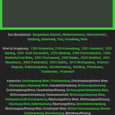
Das Bundesland :
Burgenland
,
Kärnten
,
Niederösterreich
,
Oberösterreich
,
Salzburg
,
Steiermark
,
Tirol
,
Vorarlberg
,
Wien
Wien & Umgebung :
1300 Schwechat
,
2100 Korneuburg
,
2201 Gerasdorf
,
2201
Seyring
,
2301 Groß-Enzersdorf
,
2325 Himberg
,
2380 Perchtoldsdorf
,
2384
Breitenfurt bei Wien
,
2401 Fischamend
,
2500 Baden
,
2620 Straßhof
,
3001
Mauerbach
,
3002 Purkersdorf
,
3003 Gablitz
,
3012 Wolfsgraben
,
Deutsch-
Wagram
,
Kaltenleutgeben
,
Klosterneuburg
,
Mödling
,
Pressbaum
,
Traiskirchen
,
Vösendorf
Keywords:
Entrümpelung Wien
,
Entrümpelung
, Entrümpelungsfirma Wien,
Räumungen
,
Räumung Wien
, Hausentrümpelung,
Wohnungsräumung
,
Entrümpelungsfirma, Haushaltsauflösung,
Wohnungsentrümpelung Wien
,
Wohnungsentrümpelung, Verlassenschaft,
Wohnungsräumung Wien
,
Verlassenschaft Entrümpelung
, Räumungsfirma Wien, Wohnungsauflösung,
Räumung Wien
,
Kellerräumung
, Räumungsfirma,
Messieentrümpelung
,
Wohnungsauflösung Wien, Entrümpler Wien,
Möbel-Entruempelung
,
Messie
Entrümpelung
,
Büroräumung
, Betriebsauflösung