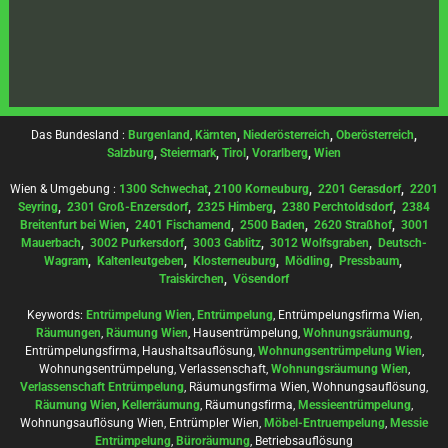
Das Bundesland :
Burgenland
,
Kärnten
,
Niederösterreich
,
Oberösterreich
,
Salzburg
,
Steiermark
,
Tirol
,
Vorarlberg
,
Wien
Wien & Umgebung :
1300 Schwechat
,
2100 Korneuburg
,
2201 Gerasdorf
,
2201
Seyring
,
2301 Groß-Enzersdorf
,
2325 Himberg
,
2380 Perchtoldsdorf
,
2384
Breitenfurt bei Wien
,
2401 Fischamend
,
2500 Baden
,
2620 Straßhof
,
3001
Mauerbach
,
3002 Purkersdorf
,
3003 Gablitz
,
3012 Wolfsgraben
,
Deutsch-
Wagram
,
Kaltenleutgeben
,
Klosterneuburg
,
Mödling
,
Pressbaum
,
Traiskirchen
,
Vösendorf
Keywords:
Entrümpelung Wien
,
Entrümpelung
, Entrümpelungsfirma Wien,
Räumungen
,
Räumung Wien
, Hausentrümpelung,
Wohnungsräumung
,
Entrümpelungsfirma, Haushaltsauflösung,
Wohnungsentrümpelung Wien
,
Wohnungsentrümpelung, Verlassenschaft,
Wohnungsräumung Wien
,
Verlassenschaft Entrümpelung
, Räumungsfirma Wien, Wohnungsauflösung,
Räumung Wien
,
Kellerräumung
, Räumungsfirma,
Messieentrümpelung
,
Wohnungsauflösung Wien, Entrümpler Wien,
Möbel-Entruempelung
,
Messie
Entrümpelung
,
Büroräumung
, Betriebsauflösung