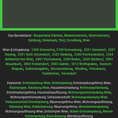
Das Bundesland :
Burgenland
,
Kärnten
,
Niederösterreich
,
Oberösterreich
,
Salzburg
,
Steiermark
,
Tirol
,
Vorarlberg
,
Wien
Wien & Umgebung :
1300 Schwechat
,
2100 Korneuburg
,
2201 Gerasdorf
,
2201
Seyring
,
2301 Groß-Enzersdorf
,
2325 Himberg
,
2380 Perchtoldsdorf
,
2384
Breitenfurt bei Wien
,
2401 Fischamend
,
2500 Baden
,
2620 Straßhof
,
3001
Mauerbach
,
3002 Purkersdorf
,
3003 Gablitz
,
3012 Wolfsgraben
,
Deutsch-
Wagram
,
Kaltenleutgeben
,
Klosterneuburg
,
Mödling
,
Pressbaum
,
Traiskirchen
,
Vösendorf
Keywords:
Entrümpelung Wien
,
Entrümpelung
, Entrümpelungsfirma Wien,
Räumungen
,
Räumung Wien
, Hausentrümpelung,
Wohnungsräumung
,
Entrümpelungsfirma, Haushaltsauflösung,
Wohnungsentrümpelung Wien
,
Wohnungsentrümpelung, Verlassenschaft,
Wohnungsräumung Wien
,
Verlassenschaft Entrümpelung
, Räumungsfirma Wien, Wohnungsauflösung,
Räumung Wien
,
Kellerräumung
, Räumungsfirma,
Messieentrümpelung
,
Wohnungsauflösung Wien, Entrümpler Wien,
Möbel-Entruempelung
,
Messie
Entrümpelung
,
Büroräumung
, Betriebsauflösung