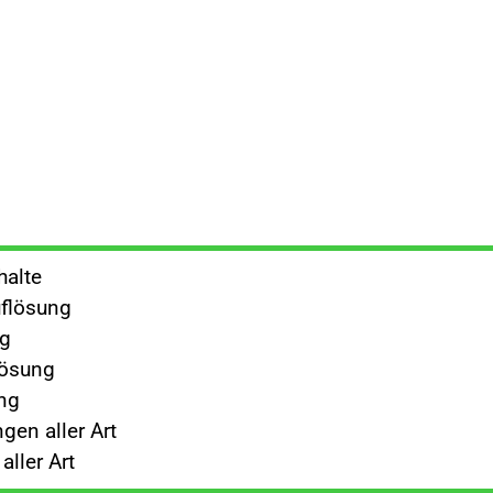
halte
flösung
ng
lösung
ng
gen aller Art
ller Art