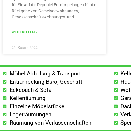
für Sie auf die Deponie! Entrümpelungen für die
Rückgabe von Gemeindewohnungen,
Genossenschaftswohnungen und
WEITERLESEN »
29. Kasım 2022
Möbel Abholung & Transport
Kel
Entrümpelung Büro, Geschäft
Hau
Eckcouch & Sofa
Woh
Kellerräumung
Gar
Einzelne Möbelstücke
Dac
Lagerräumungen
Ver
Räumung von Verlassenschaften
Spe