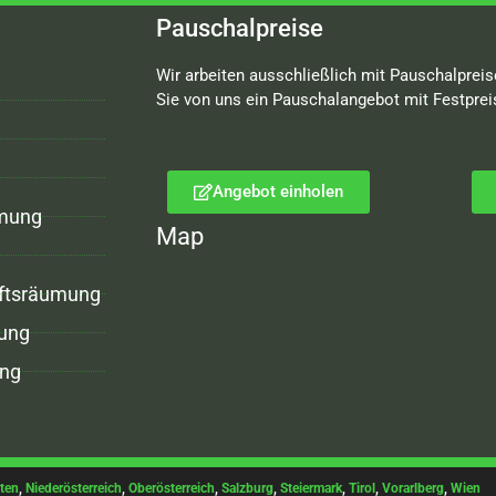
Pauschalpreise
Wir arbeiten ausschließlich mit Pauschalpreis
Sie von uns ein Pauschalangebot mit Festprei
Angebot einholen
mung
Map
ftsräumung
ung
ng
ten
,
Niederösterreich
,
Oberösterreich
,
Salzburg
,
Steiermark
,
Tirol
,
Vorarlberg
,
Wien