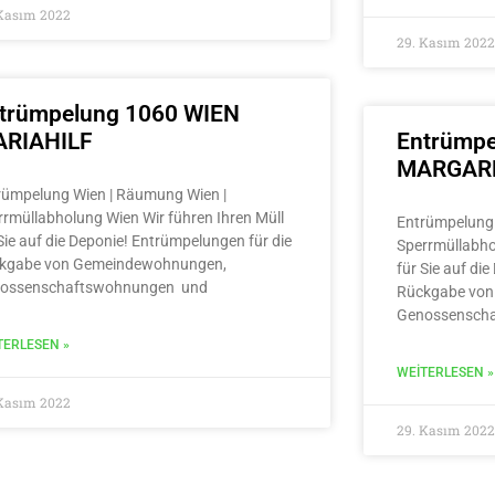
 Kasım 2022
29. Kasım 2022
trümpelung 1060 WIEN
RIAHILF
Entrümpe
MARGAR
rümpelung Wien | Räumung Wien |
rrmüllabholung Wien Wir führen Ihren Müll
Entrümpelung 
Sie auf die Deponie! Entrümpelungen für die
Sperrmüllabho
kgabe von Gemeindewohnungen,
für Sie auf di
ossenschaftswohnungen und
Rückgabe von
Genossensch
TERLESEN »
WEITERLESEN »
 Kasım 2022
29. Kasım 2022