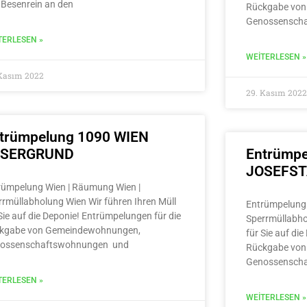
 Besenrein an den
Rückgabe von
Genossensch
TERLESEN »
WEITERLESEN »
 Kasım 2022
29. Kasım 2022
trümpelung 1090 WIEN
LSERGRUND
Entrümpe
JOSEFS
rümpelung Wien | Räumung Wien |
rrmüllabholung Wien Wir führen Ihren Müll
Entrümpelung 
Sie auf die Deponie! Entrümpelungen für die
Sperrmüllabho
kgabe von Gemeindewohnungen,
für Sie auf di
ossenschaftswohnungen und
Rückgabe von
Genossensch
TERLESEN »
WEITERLESEN »