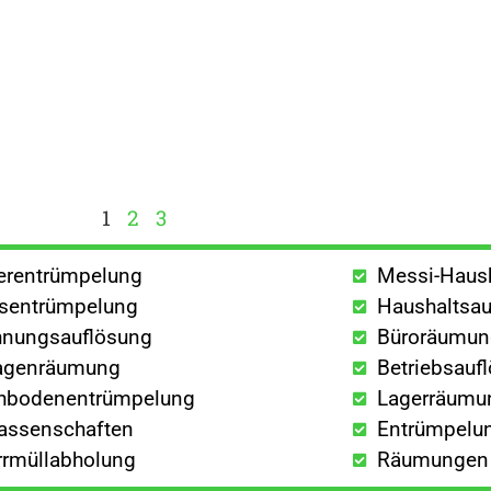
1
2
3
lerentrümpelung
Messi-Haus
sentrümpelung
Haushaltsau
nungsauflösung
Büroräumu
agenräumung
Betriebsauf
hbodenentrümpelung
Lagerräumu
lassenschaften
Entrümpelun
rrmüllabholung
Räumungen a