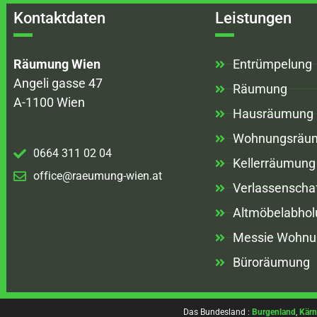
Kontaktdaten
Leistungen
Räumung Wien
Entrümpelung
Angeli gasse 47
Räumung
A-1100 Wien
Hausräumung
Wohnungsräu
0664 311 02 04
Kellerräumung
office@raeumung-wien.at
Verlassenscha
Altmöbelabhol
Messie Wohnu
Büroräumung
Das Bundesland :
Burgenland
,
Kärn