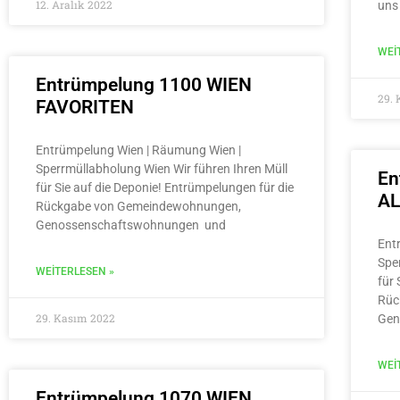
12. Aralık 2022
uns
WEI
Entrümpelung 1100 WIEN
29.
FAVORITEN
Entrümpelung Wien | Räumung Wien |
Sperrmüllabholung Wien Wir führen Ihren Müll
En
für Sie auf die Deponie! Entrümpelungen für die
A
Rückgabe von Gemeindewohnungen,
Genossenschaftswohnungen und
Ent
Spe
WEITERLESEN »
für 
Rüc
29. Kasım 2022
Gen
WEI
Entrümpelung 1070 WIEN