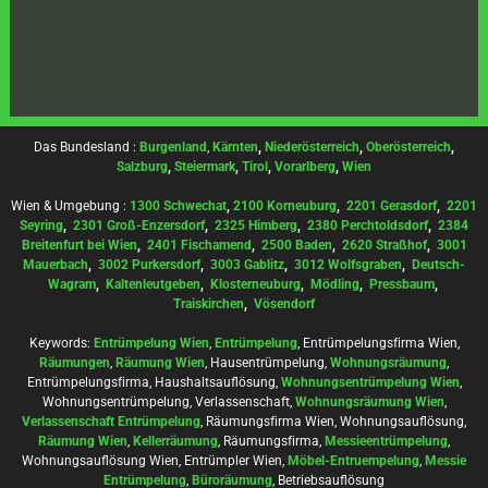
Das Bundesland :
Burgenland
,
Kärnten
,
Niederösterreich
,
Oberösterreich
,
Salzburg
,
Steiermark
,
Tirol
,
Vorarlberg
,
Wien
Wien & Umgebung :
1300 Schwechat
,
2100 Korneuburg
,
2201 Gerasdorf
,
2201
Seyring
,
2301 Groß-Enzersdorf
,
2325 Himberg
,
2380 Perchtoldsdorf
,
2384
Breitenfurt bei Wien
,
2401 Fischamend
,
2500 Baden
,
2620 Straßhof
,
3001
Mauerbach
,
3002 Purkersdorf
,
3003 Gablitz
,
3012 Wolfsgraben
,
Deutsch-
Wagram
,
Kaltenleutgeben
,
Klosterneuburg
,
Mödling
,
Pressbaum
,
Traiskirchen
,
Vösendorf
Keywords:
Entrümpelung Wien
,
Entrümpelung
, Entrümpelungsfirma Wien,
Räumungen
,
Räumung Wien
, Hausentrümpelung,
Wohnungsräumung
,
Entrümpelungsfirma, Haushaltsauflösung,
Wohnungsentrümpelung Wien
,
Wohnungsentrümpelung, Verlassenschaft,
Wohnungsräumung Wien
,
Verlassenschaft Entrümpelung
, Räumungsfirma Wien, Wohnungsauflösung,
Räumung Wien
,
Kellerräumung
, Räumungsfirma,
Messieentrümpelung
,
Wohnungsauflösung Wien, Entrümpler Wien,
Möbel-Entruempelung
,
Messie
Entrümpelung
,
Büroräumung
, Betriebsauflösung