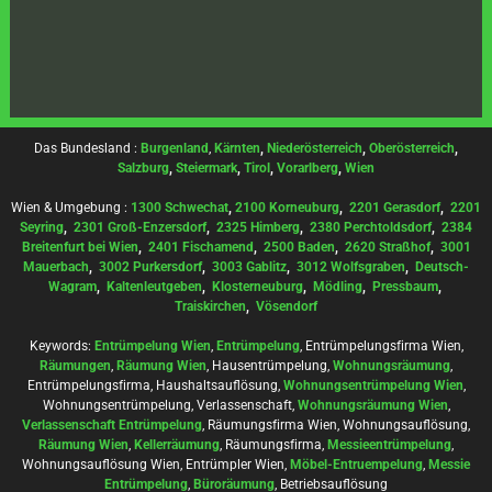
Das Bundesland :
Burgenland
,
Kärnten
,
Niederösterreich
,
Oberösterreich
,
Salzburg
,
Steiermark
,
Tirol
,
Vorarlberg
,
Wien
Wien & Umgebung :
1300 Schwechat
,
2100 Korneuburg
,
2201 Gerasdorf
,
2201
Seyring
,
2301 Groß-Enzersdorf
,
2325 Himberg
,
2380 Perchtoldsdorf
,
2384
Breitenfurt bei Wien
,
2401 Fischamend
,
2500 Baden
,
2620 Straßhof
,
3001
Mauerbach
,
3002 Purkersdorf
,
3003 Gablitz
,
3012 Wolfsgraben
,
Deutsch-
Wagram
,
Kaltenleutgeben
,
Klosterneuburg
,
Mödling
,
Pressbaum
,
Traiskirchen
,
Vösendorf
Keywords:
Entrümpelung Wien
,
Entrümpelung
, Entrümpelungsfirma Wien,
Räumungen
,
Räumung Wien
, Hausentrümpelung,
Wohnungsräumung
,
Entrümpelungsfirma, Haushaltsauflösung,
Wohnungsentrümpelung Wien
,
Wohnungsentrümpelung, Verlassenschaft,
Wohnungsräumung Wien
,
Verlassenschaft Entrümpelung
, Räumungsfirma Wien, Wohnungsauflösung,
Räumung Wien
,
Kellerräumung
, Räumungsfirma,
Messieentrümpelung
,
Wohnungsauflösung Wien, Entrümpler Wien,
Möbel-Entruempelung
,
Messie
Entrümpelung
,
Büroräumung
, Betriebsauflösung