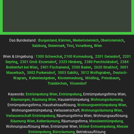
Das Bundesland :
Burgenland
,
Kärnten
,
Niederösterreich
,
Oberösterreich
,
Salzburg
,
Steiermark
,
Tirol
,
Vorarlberg
,
Wien
Wien & Umgebung :
1300 Schwechat
,
2100 Korneuburg
,
2201 Gerasdorf
,
2201
Seyring
,
2301 Groß-Enzersdorf
,
2325 Himberg
,
2380 Perchtoldsdorf
,
2384
Breitenfurt bei Wien
,
2401 Fischamend
,
2500 Baden
,
2620 Straßhof
,
3001
Mauerbach
,
3002 Purkersdorf
,
3003 Gablitz
,
3012 Wolfsgraben
,
Deutsch-
Wagram
,
Kaltenleutgeben
,
Klosterneuburg
,
Mödling
,
Pressbaum
,
Traiskirchen
,
Vösendorf
Keywords:
Entrümpelung Wien
,
Entrümpelung
, Entrümpelungsfirma Wien,
Räumungen
,
Räumung Wien
, Hausentrümpelung,
Wohnungsräumung
,
Entrümpelungsfirma, Haushaltsauflösung,
Wohnungsentrümpelung Wien
,
Wohnungsentrümpelung, Verlassenschaft,
Wohnungsräumung Wien
,
Verlassenschaft Entrümpelung
, Räumungsfirma Wien, Wohnungsauflösung,
Räumung Wien
,
Kellerräumung
, Räumungsfirma,
Messieentrümpelung
,
Wohnungsauflösung Wien, Entrümpler Wien,
Möbel-Entruempelung
,
Messie
Entrümpelung
,
Büroräumung
, Betriebsauflösung