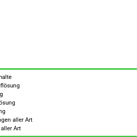
halte
flösung
ng
lösung
ng
gen aller Art
ller Art