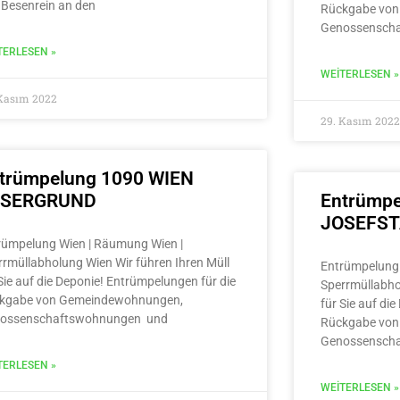
 Besenrein an den
Rückgabe von
Genossensch
TERLESEN »
WEITERLESEN »
 Kasım 2022
29. Kasım 2022
trümpelung 1090 WIEN
LSERGRUND
Entrümpe
JOSEFS
rümpelung Wien | Räumung Wien |
rrmüllabholung Wien Wir führen Ihren Müll
Entrümpelung 
Sie auf die Deponie! Entrümpelungen für die
Sperrmüllabho
kgabe von Gemeindewohnungen,
für Sie auf di
ossenschaftswohnungen und
Rückgabe von
Genossensch
TERLESEN »
WEITERLESEN »