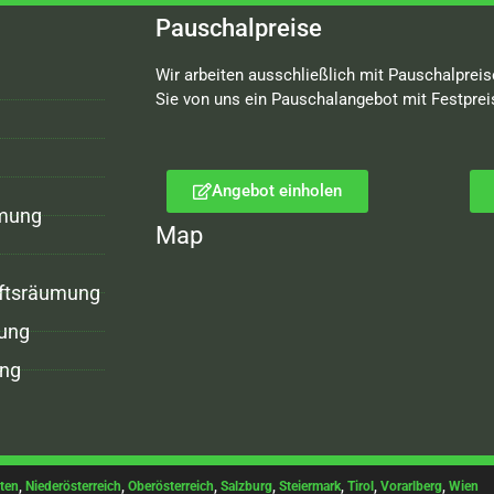
Pauschalpreise
Wir arbeiten ausschließlich mit Pauschalpreis
Sie von uns ein Pauschalangebot mit Festprei
Angebot einholen
mung
Map
ftsräumung
ung
ng
ten
,
Niederösterreich
,
Oberösterreich
,
Salzburg
,
Steiermark
,
Tirol
,
Vorarlberg
,
Wien