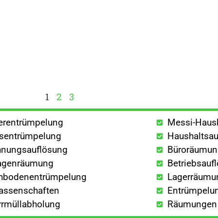
1
2
3
lerentrümpelung
Messi-Haus
sentrümpelung
Haushaltsau
nungsauflösung
Büroräumu
agenräumung
Betriebsauf
hbodenentrümpelung
Lagerräumu
lassenschaften
Entrümpelun
rrmüllabholung
Räumungen a