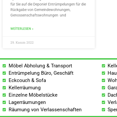
für Sie auf die Deponie! Entrümpelungen für die
Rückgabe von Gemeindewohnungen,
Genossenschaftswohnungen und
WEITERLESEN »
29. Kasım 2022
Möbel Abholung & Transport
Kel
Entrümpelung Büro, Geschäft
Hau
Eckcouch & Sofa
Woh
Kellerräumung
Gar
Einzelne Möbelstücke
Dac
Lagerräumungen
Ver
Räumung von Verlassenschaften
Spe