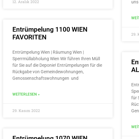
12. Aralık 2022
uns
WEI
Entrümpelung 1100 WIEN
29.
FAVORITEN
Entrümpelung Wien | Räumung Wien |
Sperrmüllabholung Wien Wir führen Ihren Müll
En
für Sie auf die Deponie! Entrümpelungen für die
A
Rückgabe von Gemeindewohnungen,
Genossenschaftswohnungen und
Ent
Spe
WEITERLESEN »
für 
Rüc
29. Kasım 2022
Gen
WEI
Entrümpelung 1070 WIEN