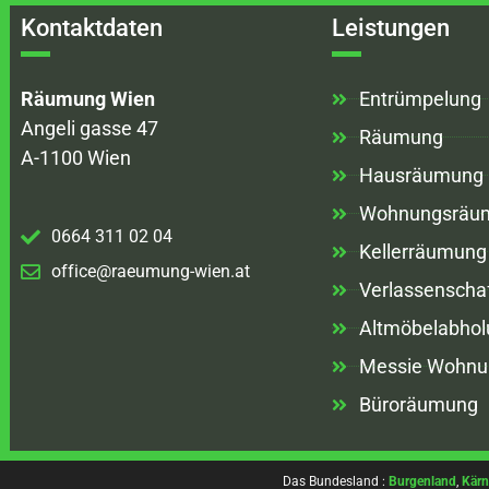
Kontaktdaten
Leistungen
Räumung Wien
Entrümpelung
Angeli gasse 47
Räumung
A-1100 Wien
Hausräumung
Wohnungsräu
0664 311 02 04
Kellerräumung
office@raeumung-wien.at
Verlassenscha
Altmöbelabhol
Messie Wohnu
Büroräumung
Das Bundesland :
Burgenland
,
Kärn