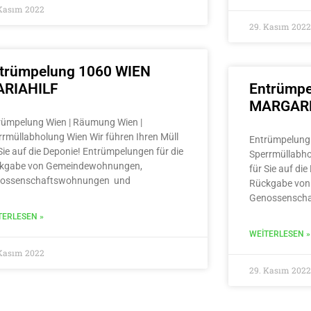
 Kasım 2022
29. Kasım 2022
trümpelung 1060 WIEN
RIAHILF
Entrümpe
MARGAR
rümpelung Wien | Räumung Wien |
rrmüllabholung Wien Wir führen Ihren Müll
Entrümpelung 
Sie auf die Deponie! Entrümpelungen für die
Sperrmüllabho
kgabe von Gemeindewohnungen,
für Sie auf di
ossenschaftswohnungen und
Rückgabe von
Genossensch
TERLESEN »
WEITERLESEN »
 Kasım 2022
29. Kasım 2022