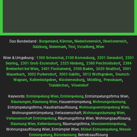
Das Bundesland :
Burgenland
,
Kärnten
,
Niederösterreich
,
Oberösterreich
,
Salzburg
,
Steiermark
,
Tirol
,
Vorarlberg
,
Wien
Wien & Umgebung :
1300 Schwechat
,
2100 Korneuburg
,
2201 Gerasdorf
,
2201
Seyring
,
2301 Groß-Enzersdorf
,
2325 Himberg
,
2380 Perchtoldsdorf
,
2384
Breitenfurt bei Wien
,
2401 Fischamend
,
2500 Baden
,
2620 Straßhof
,
3001
Mauerbach
,
3002 Purkersdorf
,
3003 Gablitz
,
3012 Wolfsgraben
,
Deutsch-
Wagram
,
Kaltenleutgeben
,
Klosterneuburg
,
Mödling
,
Pressbaum
,
Traiskirchen
,
Vösendorf
Keywords:
Entrümpelung Wien
,
Entrümpelung
, Entrümpelungsfirma Wien,
Räumungen
,
Räumung Wien
, Hausentrümpelung,
Wohnungsräumung
,
Entrümpelungsfirma, Haushaltsauflösung,
Wohnungsentrümpelung Wien
,
Wohnungsentrümpelung, Verlassenschaft,
Wohnungsräumung Wien
,
Verlassenschaft Entrümpelung
, Räumungsfirma Wien, Wohnungsauflösung,
Räumung Wien
,
Kellerräumung
, Räumungsfirma,
Messieentrümpelung
,
Wohnungsauflösung Wien, Entrümpler Wien,
Möbel-Entruempelung
,
Messie
Entrümpelung
,
Büroräumung
, Betriebsauflösung