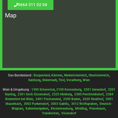
0664 311 02 04
Map
Das Bundesland :
Burgenland
,
Kärnten
,
Niederösterreich
,
Oberösterreich
,
Salzburg
,
Steiermark
,
Tirol
,
Vorarlberg
,
Wien
Wien & Umgebung :
1300 Schwechat
,
2100 Korneuburg
,
2201 Gerasdorf
,
2201
Seyring
,
2301 Groß-Enzersdorf
,
2325 Himberg
,
2380 Perchtoldsdorf
,
2384
Breitenfurt bei Wien
,
2401 Fischamend
,
2500 Baden
,
2620 Straßhof
,
3001
Mauerbach
,
3002 Purkersdorf
,
3003 Gablitz
,
3012 Wolfsgraben
,
Deutsch-
Wagram
,
Kaltenleutgeben
,
Klosterneuburg
,
Mödling
,
Pressbaum
,
Traiskirchen
,
Vösendorf