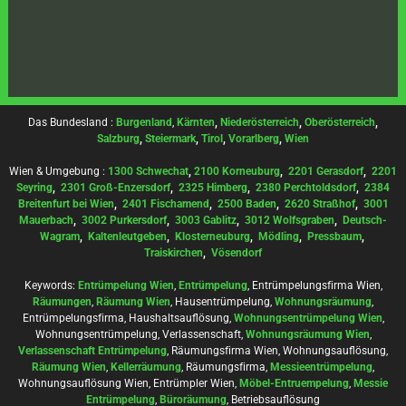
Das Bundesland :
Burgenland
,
Kärnten
,
Niederösterreich
,
Oberösterreich
,
Salzburg
,
Steiermark
,
Tirol
,
Vorarlberg
,
Wien
Wien & Umgebung :
1300 Schwechat
,
2100 Korneuburg
,
2201 Gerasdorf
,
2201
Seyring
,
2301 Groß-Enzersdorf
,
2325 Himberg
,
2380 Perchtoldsdorf
,
2384
Breitenfurt bei Wien
,
2401 Fischamend
,
2500 Baden
,
2620 Straßhof
,
3001
Mauerbach
,
3002 Purkersdorf
,
3003 Gablitz
,
3012 Wolfsgraben
,
Deutsch-
Wagram
,
Kaltenleutgeben
,
Klosterneuburg
,
Mödling
,
Pressbaum
,
Traiskirchen
,
Vösendorf
Keywords:
Entrümpelung Wien
,
Entrümpelung
, Entrümpelungsfirma Wien,
Räumungen
,
Räumung Wien
, Hausentrümpelung,
Wohnungsräumung
,
Entrümpelungsfirma, Haushaltsauflösung,
Wohnungsentrümpelung Wien
,
Wohnungsentrümpelung, Verlassenschaft,
Wohnungsräumung Wien
,
Verlassenschaft Entrümpelung
, Räumungsfirma Wien, Wohnungsauflösung,
Räumung Wien
,
Kellerräumung
, Räumungsfirma,
Messieentrümpelung
,
Wohnungsauflösung Wien, Entrümpler Wien,
Möbel-Entruempelung
,
Messie
Entrümpelung
,
Büroräumung
, Betriebsauflösung