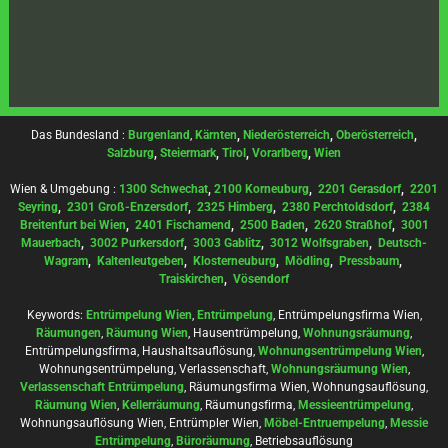
Das Bundesland :
Burgenland
,
Kärnten
,
Niederösterreich
,
Oberösterreich
,
Salzburg
,
Steiermark
,
Tirol
,
Vorarlberg
,
Wien
Wien & Umgebung :
1300 Schwechat
,
2100 Korneuburg
,
2201 Gerasdorf
,
2201
Seyring
,
2301 Groß-Enzersdorf
,
2325 Himberg
,
2380 Perchtoldsdorf
,
2384
Breitenfurt bei Wien
,
2401 Fischamend
,
2500 Baden
,
2620 Straßhof
,
3001
Mauerbach
,
3002 Purkersdorf
,
3003 Gablitz
,
3012 Wolfsgraben
,
Deutsch-
Wagram
,
Kaltenleutgeben
,
Klosterneuburg
,
Mödling
,
Pressbaum
,
Traiskirchen
,
Vösendorf
Keywords:
Entrümpelung Wien
,
Entrümpelung
, Entrümpelungsfirma Wien,
Räumungen
,
Räumung Wien
, Hausentrümpelung,
Wohnungsräumung
,
Entrümpelungsfirma, Haushaltsauflösung,
Wohnungsentrümpelung Wien
,
Wohnungsentrümpelung, Verlassenschaft,
Wohnungsräumung Wien
,
Verlassenschaft Entrümpelung
, Räumungsfirma Wien, Wohnungsauflösung,
Räumung Wien
,
Kellerräumung
, Räumungsfirma,
Messieentrümpelung
,
Wohnungsauflösung Wien, Entrümpler Wien,
Möbel-Entruempelung
,
Messie
Entrümpelung
,
Büroräumung
, Betriebsauflösung