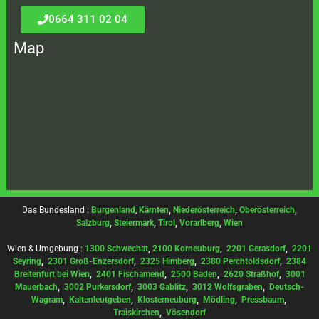
0664 311 02 04
Map
Das Bundesland :
Burgenland
,
Kärnten
,
Niederösterreich
,
Oberösterreich
,
Salzburg
,
Steiermark
,
Tirol
,
Vorarlberg
,
Wien
Wien & Umgebung :
1300 Schwechat
,
2100 Korneuburg
,
2201 Gerasdorf
,
2201
Seyring
,
2301 Groß-Enzersdorf
,
2325 Himberg
,
2380 Perchtoldsdorf
,
2384
Breitenfurt bei Wien
,
2401 Fischamend
,
2500 Baden
,
2620 Straßhof
,
3001
Mauerbach
,
3002 Purkersdorf
,
3003 Gablitz
,
3012 Wolfsgraben
,
Deutsch-
Wagram
,
Kaltenleutgeben
,
Klosterneuburg
,
Mödling
,
Pressbaum
,
Traiskirchen
,
Vösendorf