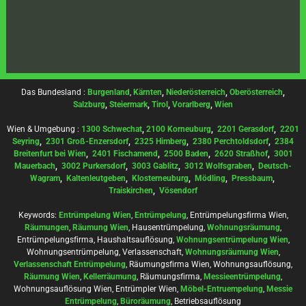
Das Bundesland :
Burgenland
,
Kärnten
,
Niederösterreich
,
Oberösterreich
,
Salzburg
,
Steiermark
,
Tirol
,
Vorarlberg
,
Wien
Wien & Umgebung :
1300 Schwechat
,
2100 Korneuburg
,
2201 Gerasdorf
,
2201
Seyring
,
2301 Groß-Enzersdorf
,
2325 Himberg
,
2380 Perchtoldsdorf
,
2384
Breitenfurt bei Wien
,
2401 Fischamend
,
2500 Baden
,
2620 Straßhof
,
3001
Mauerbach
,
3002 Purkersdorf
,
3003 Gablitz
,
3012 Wolfsgraben
,
Deutsch-
Wagram
,
Kaltenleutgeben
,
Klosterneuburg
,
Mödling
,
Pressbaum
,
Traiskirchen
,
Vösendorf
Keywords:
Entrümpelung Wien
,
Entrümpelung
, Entrümpelungsfirma Wien,
Räumungen
,
Räumung Wien
, Hausentrümpelung,
Wohnungsräumung
,
Entrümpelungsfirma, Haushaltsauflösung,
Wohnungsentrümpelung Wien
,
Wohnungsentrümpelung, Verlassenschaft,
Wohnungsräumung Wien
,
Verlassenschaft Entrümpelung
, Räumungsfirma Wien, Wohnungsauflösung,
Räumung Wien
,
Kellerräumung
, Räumungsfirma,
Messieentrümpelung
,
Wohnungsauflösung Wien, Entrümpler Wien,
Möbel-Entruempelung
,
Messie
Entrümpelung
,
Büroräumung
, Betriebsauflösung