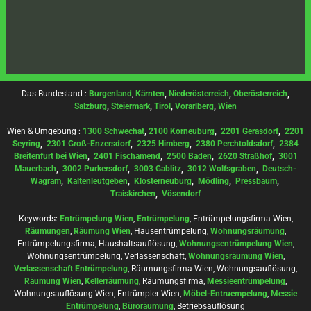
Das Bundesland :
Burgenland
,
Kärnten
,
Niederösterreich
,
Oberösterreich
,
Salzburg
,
Steiermark
,
Tirol
,
Vorarlberg
,
Wien
Wien & Umgebung :
1300 Schwechat
,
2100 Korneuburg
,
2201 Gerasdorf
,
2201
Seyring
,
2301 Groß-Enzersdorf
,
2325 Himberg
,
2380 Perchtoldsdorf
,
2384
Breitenfurt bei Wien
,
2401 Fischamend
,
2500 Baden
,
2620 Straßhof
,
3001
Mauerbach
,
3002 Purkersdorf
,
3003 Gablitz
,
3012 Wolfsgraben
,
Deutsch-
Wagram
,
Kaltenleutgeben
,
Klosterneuburg
,
Mödling
,
Pressbaum
,
Traiskirchen
,
Vösendorf
Keywords:
Entrümpelung Wien
,
Entrümpelung
, Entrümpelungsfirma Wien,
Räumungen
,
Räumung Wien
, Hausentrümpelung,
Wohnungsräumung
,
Entrümpelungsfirma, Haushaltsauflösung,
Wohnungsentrümpelung Wien
,
Wohnungsentrümpelung, Verlassenschaft,
Wohnungsräumung Wien
,
Verlassenschaft Entrümpelung
, Räumungsfirma Wien, Wohnungsauflösung,
Räumung Wien
,
Kellerräumung
, Räumungsfirma,
Messieentrümpelung
,
Wohnungsauflösung Wien, Entrümpler Wien,
Möbel-Entruempelung
,
Messie
Entrümpelung
,
Büroräumung
, Betriebsauflösung