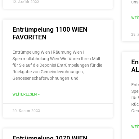
12. Aralık 2022
uns
WEI
Entrümpelung 1100 WIEN
29.
FAVORITEN
Entrümpelung Wien | Räumung Wien |
Sperrmüllabholung Wien Wir führen Ihren Müll
En
für Sie auf die Deponie! Entrümpelungen für die
A
Rückgabe von Gemeindewohnungen,
Genossenschaftswohnungen und
Ent
Spe
WEITERLESEN »
für 
Rüc
29. Kasım 2022
Gen
WEI
Entrümpelung 1070 WIEN