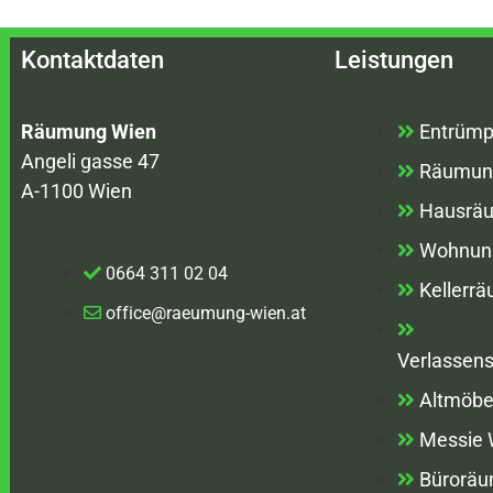
Kontaktdaten
Leistungen
Räumung Wien
Entrümp
Angeli gasse 47
Räumun
A-1100 Wien
Hausrä
Wohnun
0664 311 02 04
Kellerr
office@raeumung-wien.at
Verlassen
Altmöbe
Messie
Bürorä