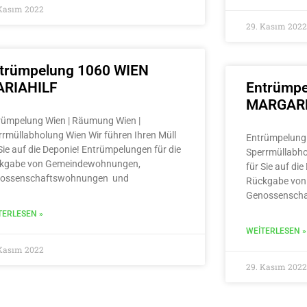
 Kasım 2022
29. Kasım 2022
trümpelung 1060 WIEN
RIAHILF
Entrümpe
MARGAR
rümpelung Wien | Räumung Wien |
rrmüllabholung Wien Wir führen Ihren Müll
Entrümpelung 
Sie auf die Deponie! Entrümpelungen für die
Sperrmüllabho
kgabe von Gemeindewohnungen,
für Sie auf di
ossenschaftswohnungen und
Rückgabe von
Genossensch
TERLESEN »
WEITERLESEN »
 Kasım 2022
29. Kasım 2022