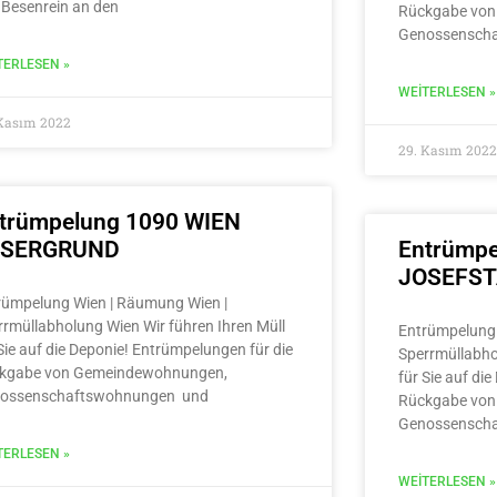
 Besenrein an den
Rückgabe von
Genossensch
TERLESEN »
WEITERLESEN »
 Kasım 2022
29. Kasım 2022
trümpelung 1090 WIEN
LSERGRUND
Entrümpe
JOSEFS
rümpelung Wien | Räumung Wien |
rrmüllabholung Wien Wir führen Ihren Müll
Entrümpelung 
Sie auf die Deponie! Entrümpelungen für die
Sperrmüllabho
kgabe von Gemeindewohnungen,
für Sie auf di
ossenschaftswohnungen und
Rückgabe von
Genossensch
TERLESEN »
WEITERLESEN »