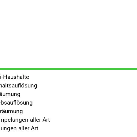
i-Haushalte
altsauflösung
räumung
ebsauflösung
rräumung
mpelungen aller Art
ngen aller Art