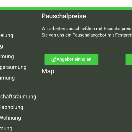
Pauschalpreise
Wir arbeiten ausschließlich mit Pauschalpreis
elung
Sie von uns ein Pauschalangebot mit Festprei
g
umung
Angebot einholen
gsräumung
Map
äumung
schaftsräumung
labholung
 Wohnung
umung