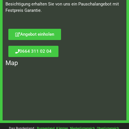
Besichtigung erhalten Sie von uns ein Pauschalangebot mit
Festpreis Garantie.
Angebot einholen
0664 311 02 04
Map
Das Bundesland :
Burgenland
,
Kärnten
,
Niederösterreich
,
Oberösterreich
,