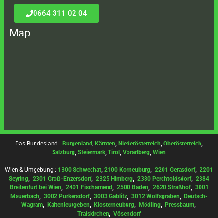
0664 311 02 04
Map
Das Bundesland :
Burgenland
,
Kärnten
,
Niederösterreich
,
Oberösterreich
,
Salzburg
,
Steiermark
,
Tirol
,
Vorarlberg
,
Wien
Wien & Umgebung :
1300 Schwechat
,
2100 Korneuburg
,
2201 Gerasdorf
,
2201
Seyring
,
2301 Groß-Enzersdorf
,
2325 Himberg
,
2380 Perchtoldsdorf
,
2384
Breitenfurt bei Wien
,
2401 Fischamend
,
2500 Baden
,
2620 Straßhof
,
3001
Mauerbach
,
3002 Purkersdorf
,
3003 Gablitz
,
3012 Wolfsgraben
,
Deutsch-
Wagram
,
Kaltenleutgeben
,
Klosterneuburg
,
Mödling
,
Pressbaum
,
Traiskirchen
,
Vösendorf