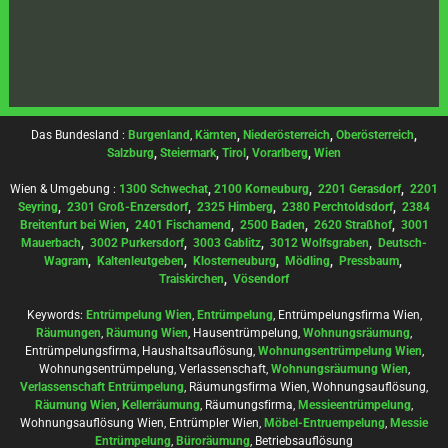
Das Bundesland :
Burgenland
,
Kärnten
,
Niederösterreich
,
Oberösterreich
,
Salzburg
,
Steiermark
,
Tirol
,
Vorarlberg
,
Wien
Wien & Umgebung :
1300 Schwechat
,
2100 Korneuburg
,
2201 Gerasdorf
,
2201
Seyring
,
2301 Groß-Enzersdorf
,
2325 Himberg
,
2380 Perchtoldsdorf
,
2384
Breitenfurt bei Wien
,
2401 Fischamend
,
2500 Baden
,
2620 Straßhof
,
3001
Mauerbach
,
3002 Purkersdorf
,
3003 Gablitz
,
3012 Wolfsgraben
,
Deutsch-
Wagram
,
Kaltenleutgeben
,
Klosterneuburg
,
Mödling
,
Pressbaum
,
Traiskirchen
,
Vösendorf
Keywords:
Entrümpelung Wien
,
Entrümpelung
, Entrümpelungsfirma Wien,
Räumungen
,
Räumung Wien
, Hausentrümpelung,
Wohnungsräumung
,
Entrümpelungsfirma, Haushaltsauflösung,
Wohnungsentrümpelung Wien
,
Wohnungsentrümpelung, Verlassenschaft,
Wohnungsräumung Wien
,
Verlassenschaft Entrümpelung
, Räumungsfirma Wien, Wohnungsauflösung,
Räumung Wien
,
Kellerräumung
, Räumungsfirma,
Messieentrümpelung
,
Wohnungsauflösung Wien, Entrümpler Wien,
Möbel-Entruempelung
,
Messie
Entrümpelung
,
Büroräumung
, Betriebsauflösung