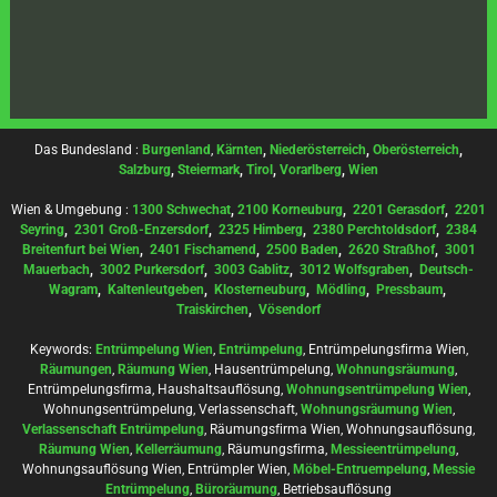
Das Bundesland :
Burgenland
,
Kärnten
,
Niederösterreich
,
Oberösterreich
,
Salzburg
,
Steiermark
,
Tirol
,
Vorarlberg
,
Wien
Wien & Umgebung :
1300 Schwechat
,
2100 Korneuburg
,
2201 Gerasdorf
,
2201
Seyring
,
2301 Groß-Enzersdorf
,
2325 Himberg
,
2380 Perchtoldsdorf
,
2384
Breitenfurt bei Wien
,
2401 Fischamend
,
2500 Baden
,
2620 Straßhof
,
3001
Mauerbach
,
3002 Purkersdorf
,
3003 Gablitz
,
3012 Wolfsgraben
,
Deutsch-
Wagram
,
Kaltenleutgeben
,
Klosterneuburg
,
Mödling
,
Pressbaum
,
Traiskirchen
,
Vösendorf
Keywords:
Entrümpelung Wien
,
Entrümpelung
, Entrümpelungsfirma Wien,
Räumungen
,
Räumung Wien
, Hausentrümpelung,
Wohnungsräumung
,
Entrümpelungsfirma, Haushaltsauflösung,
Wohnungsentrümpelung Wien
,
Wohnungsentrümpelung, Verlassenschaft,
Wohnungsräumung Wien
,
Verlassenschaft Entrümpelung
, Räumungsfirma Wien, Wohnungsauflösung,
Räumung Wien
,
Kellerräumung
, Räumungsfirma,
Messieentrümpelung
,
Wohnungsauflösung Wien, Entrümpler Wien,
Möbel-Entruempelung
,
Messie
Entrümpelung
,
Büroräumung
, Betriebsauflösung