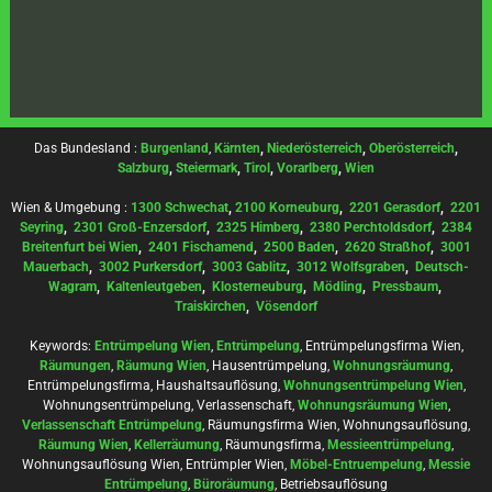
Das Bundesland :
Burgenland
,
Kärnten
,
Niederösterreich
,
Oberösterreich
,
Salzburg
,
Steiermark
,
Tirol
,
Vorarlberg
,
Wien
Wien & Umgebung :
1300 Schwechat
,
2100 Korneuburg
,
2201 Gerasdorf
,
2201
Seyring
,
2301 Groß-Enzersdorf
,
2325 Himberg
,
2380 Perchtoldsdorf
,
2384
Breitenfurt bei Wien
,
2401 Fischamend
,
2500 Baden
,
2620 Straßhof
,
3001
Mauerbach
,
3002 Purkersdorf
,
3003 Gablitz
,
3012 Wolfsgraben
,
Deutsch-
Wagram
,
Kaltenleutgeben
,
Klosterneuburg
,
Mödling
,
Pressbaum
,
Traiskirchen
,
Vösendorf
Keywords:
Entrümpelung Wien
,
Entrümpelung
, Entrümpelungsfirma Wien,
Räumungen
,
Räumung Wien
, Hausentrümpelung,
Wohnungsräumung
,
Entrümpelungsfirma, Haushaltsauflösung,
Wohnungsentrümpelung Wien
,
Wohnungsentrümpelung, Verlassenschaft,
Wohnungsräumung Wien
,
Verlassenschaft Entrümpelung
, Räumungsfirma Wien, Wohnungsauflösung,
Räumung Wien
,
Kellerräumung
, Räumungsfirma,
Messieentrümpelung
,
Wohnungsauflösung Wien, Entrümpler Wien,
Möbel-Entruempelung
,
Messie
Entrümpelung
,
Büroräumung
, Betriebsauflösung