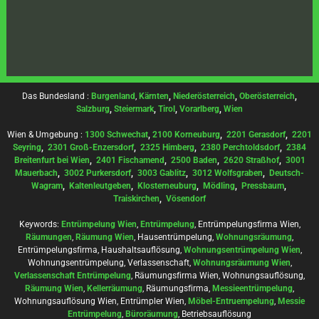
Das Bundesland :
Burgenland
,
Kärnten
,
Niederösterreich
,
Oberösterreich
,
Salzburg
,
Steiermark
,
Tirol
,
Vorarlberg
,
Wien
Wien & Umgebung :
1300 Schwechat
,
2100 Korneuburg
,
2201 Gerasdorf
,
2201
Seyring
,
2301 Groß-Enzersdorf
,
2325 Himberg
,
2380 Perchtoldsdorf
,
2384
Breitenfurt bei Wien
,
2401 Fischamend
,
2500 Baden
,
2620 Straßhof
,
3001
Mauerbach
,
3002 Purkersdorf
,
3003 Gablitz
,
3012 Wolfsgraben
,
Deutsch-
Wagram
,
Kaltenleutgeben
,
Klosterneuburg
,
Mödling
,
Pressbaum
,
Traiskirchen
,
Vösendorf
Keywords:
Entrümpelung Wien
,
Entrümpelung
, Entrümpelungsfirma Wien,
Räumungen
,
Räumung Wien
, Hausentrümpelung,
Wohnungsräumung
,
Entrümpelungsfirma, Haushaltsauflösung,
Wohnungsentrümpelung Wien
,
Wohnungsentrümpelung, Verlassenschaft,
Wohnungsräumung Wien
,
Verlassenschaft Entrümpelung
, Räumungsfirma Wien, Wohnungsauflösung,
Räumung Wien
,
Kellerräumung
, Räumungsfirma,
Messieentrümpelung
,
Wohnungsauflösung Wien, Entrümpler Wien,
Möbel-Entruempelung
,
Messie
Entrümpelung
,
Büroräumung
, Betriebsauflösung