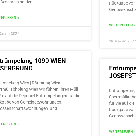
 Besenrein an den
Rückgabe von
Genossensch
TERLESEN »
WEITERLESEN »
 Kasım 2022
29. Kasım 2022
trümpelung 1090 WIEN
LSERGRUND
Entrümpe
JOSEFS
rümpelung Wien | Räumung Wien |
rrmüllabholung Wien Wir führen Ihren Müll
Entrümpelung 
Sie auf die Deponie! Entrümpelungen für die
Sperrmüllabho
kgabe von Gemeindewohnungen,
für Sie auf di
ossenschaftswohnungen und
Rückgabe von
Genossensch
TERLESEN »
WEITERLESEN »