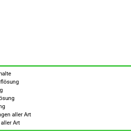
halte
flösung
ng
lösung
ng
gen aller Art
ller Art