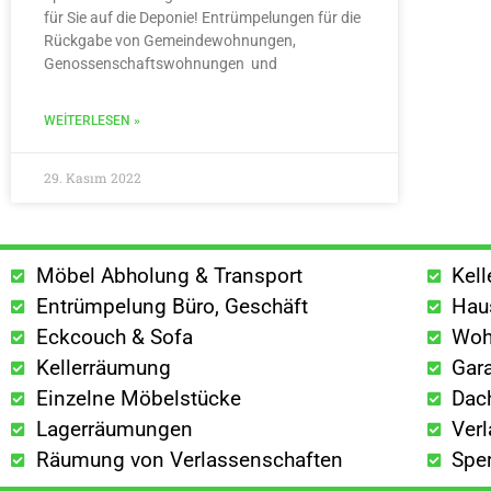
für Sie auf die Deponie! Entrümpelungen für die
Rückgabe von Gemeindewohnungen,
Genossenschaftswohnungen und
WEITERLESEN »
29. Kasım 2022
Möbel Abholung & Transport
Kel
Entrümpelung Büro, Geschäft
Hau
Eckcouch & Sofa
Woh
Kellerräumung
Gar
Einzelne Möbelstücke
Dac
Lagerräumungen
Ver
Räumung von Verlassenschaften
Spe