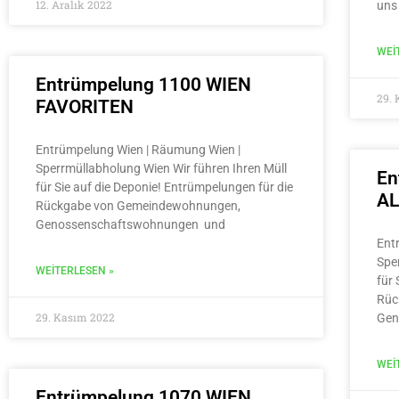
12. Aralık 2022
uns
WEI
Entrümpelung 1100 WIEN
29.
FAVORITEN
Entrümpelung Wien | Räumung Wien |
Sperrmüllabholung Wien Wir führen Ihren Müll
En
für Sie auf die Deponie! Entrümpelungen für die
A
Rückgabe von Gemeindewohnungen,
Genossenschaftswohnungen und
Ent
Spe
WEITERLESEN »
für 
Rüc
29. Kasım 2022
Gen
WEI
Entrümpelung 1070 WIEN