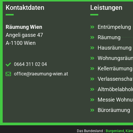
Kontaktdaten
Leistungen
Räumung Wien
Entrümpelung
Angeli gasse 47
Räumung
A-1100 Wien
Hausräumung
Wohnungsräu
0664 311 02 04
Kellerräumung
office@raeumung-wien.at
Verlassenscha
Altmöbelabhol
Messie Wohnu
Büroräumung
Das Bundesland :
Burgenland
,
Kärn