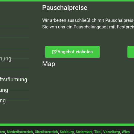
Pauschalpreise
Wir arbeiten ausschließlich mit Pauschalpreis
Sie von uns ein Pauschalangebot mit Festprei
Angebot einholen
mung
Map
ftsräumung
ung
ng
ten
,
Niederösterreich
,
Oberösterreich
,
Salzburg
,
Steiermark
,
Tirol
,
Vorarlberg
,
Wien