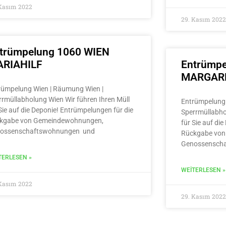
 Kasım 2022
29. Kasım 2022
trümpelung 1060 WIEN
RIAHILF
Entrümpe
MARGAR
rümpelung Wien | Räumung Wien |
rrmüllabholung Wien Wir führen Ihren Müll
Entrümpelung 
Sie auf die Deponie! Entrümpelungen für die
Sperrmüllabho
kgabe von Gemeindewohnungen,
für Sie auf di
ossenschaftswohnungen und
Rückgabe von
Genossensch
TERLESEN »
WEITERLESEN »
 Kasım 2022
29. Kasım 2022