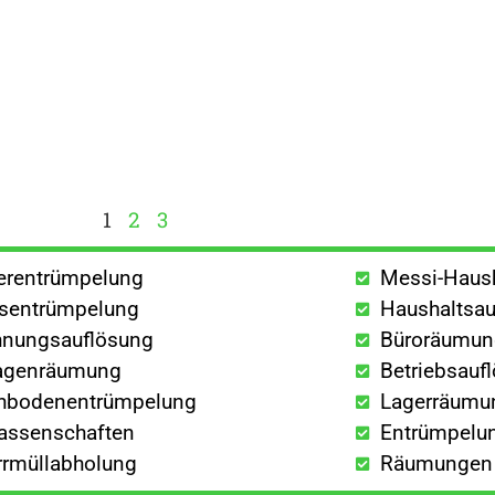
1
2
3
lerentrümpelung
Messi-Haus
sentrümpelung
Haushaltsau
nungsauflösung
Büroräumu
agenräumung
Betriebsauf
hbodenentrümpelung
Lagerräumu
lassenschaften
Entrümpelun
rrmüllabholung
Räumungen a