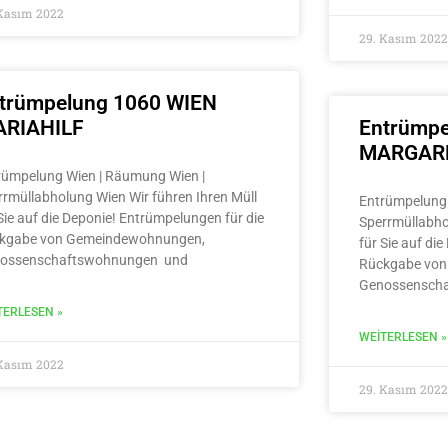
 Kasım 2022
29. Kasım 2022
trümpelung 1060 WIEN
RIAHILF
Entrümpe
MARGAR
rümpelung Wien | Räumung Wien |
rrmüllabholung Wien Wir führen Ihren Müll
Entrümpelung 
Sie auf die Deponie! Entrümpelungen für die
Sperrmüllabho
kgabe von Gemeindewohnungen,
für Sie auf di
ossenschaftswohnungen und
Rückgabe von
Genossensch
TERLESEN »
WEITERLESEN »
 Kasım 2022
29. Kasım 2022