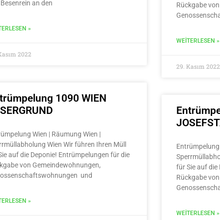
 Besenrein an den
Rückgabe von
Genossensch
TERLESEN »
WEITERLESEN »
 Kasım 2022
29. Kasım 2022
trümpelung 1090 WIEN
LSERGRUND
Entrümpe
JOSEFS
rümpelung Wien | Räumung Wien |
rrmüllabholung Wien Wir führen Ihren Müll
Entrümpelung 
Sie auf die Deponie! Entrümpelungen für die
Sperrmüllabho
kgabe von Gemeindewohnungen,
für Sie auf di
ossenschaftswohnungen und
Rückgabe von
Genossensch
TERLESEN »
WEITERLESEN »