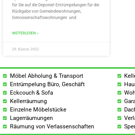
für Sie auf die Deponie! Entrümpelungen für die
Rückgabe von Gemeindewohnungen,
Genossenschaftswohnungen und
WEITERLESEN »
29. Kasım 2022
Möbel Abholung & Transport
Kel
Entrümpelung Büro, Geschäft
Hau
Eckcouch & Sofa
Woh
Kellerräumung
Gar
Einzelne Möbelstücke
Dac
Lagerräumungen
Ver
Räumung von Verlassenschaften
Spe