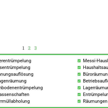
1
2
3
lerentrümpelung
Messi-Haus
sentrümpelung
Haushaltsau
nungsauflösung
Büroräumu
agenräumung
Betriebsauf
hbodenentrümpelung
Lagerräumu
lassenschaften
Entrümpelun
rrmüllabholung
Räumungen a