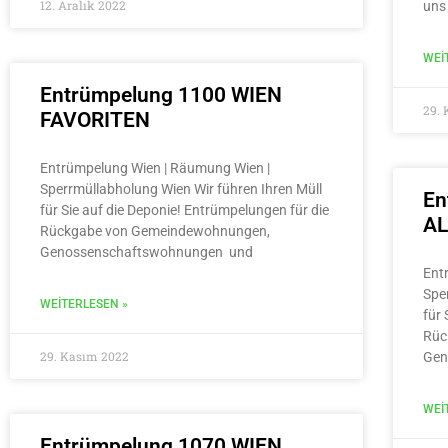
12. Aralık 2022
uns
WEI
Entrümpelung 1100 WIEN
29.
FAVORITEN
Entrümpelung Wien | Räumung Wien |
Sperrmüllabholung Wien Wir führen Ihren Müll
En
für Sie auf die Deponie! Entrümpelungen für die
A
Rückgabe von Gemeindewohnungen,
Genossenschaftswohnungen und
Ent
Spe
WEITERLESEN »
für 
Rüc
29. Kasım 2022
Gen
WEI
Entrümpelung 1070 WIEN