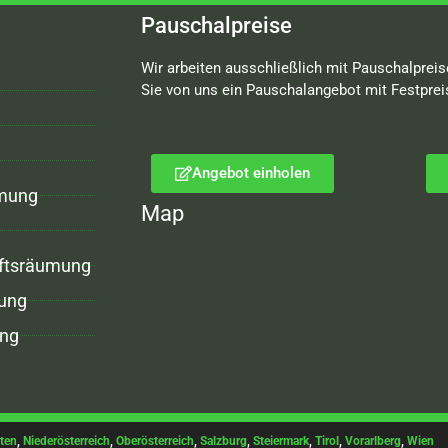
Pauschalpreise
Wir arbeiten ausschließlich mit Pauschalpreis
Sie von uns ein Pauschalangebot mit Festprei
Angebot einholen
mung
Map
ftsräumung
ung
ng
ten
,
Niederösterreich
,
Oberösterreich
,
Salzburg
,
Steiermark
,
Tirol
,
Vorarlberg
,
Wien