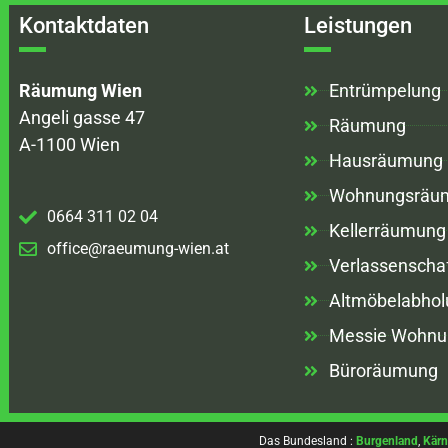
Kontaktdaten
Leistungen
Räumung Wien
Entrümpelung
Angeli gasse 47
Räumung
A-1100 Wien
Hausräumung
Wohnungsräu
0664 311 02 04
Kellerräumung
office@raeumung-wien.at
Verlassenscha
Altmöbelabhol
Messie Wohnu
Büroräumung
Das Bundesland :
Burgenland
,
Kärn