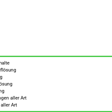
halte
flösung
ng
lösung
ng
gen aller Art
ller Art