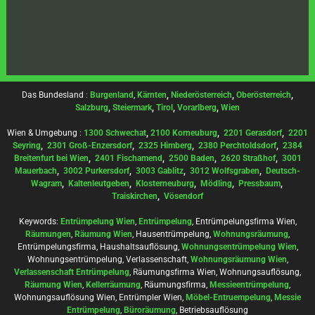
Das Bundesland :
Burgenland
,
Kärnten
,
Niederösterreich
,
Oberösterreich
,
Salzburg
,
Steiermark
,
Tirol
,
Vorarlberg
,
Wien
Wien & Umgebung :
1300 Schwechat
,
2100 Korneuburg
,
2201 Gerasdorf
,
2201
Seyring
,
2301 Groß-Enzersdorf
,
2325 Himberg
,
2380 Perchtoldsdorf
,
2384
Breitenfurt bei Wien
,
2401 Fischamend
,
2500 Baden
,
2620 Straßhof
,
3001
Mauerbach
,
3002 Purkersdorf
,
3003 Gablitz
,
3012 Wolfsgraben
,
Deutsch-
Wagram
,
Kaltenleutgeben
,
Klosterneuburg
,
Mödling
,
Pressbaum
,
Traiskirchen
,
Vösendorf
Keywords:
Entrümpelung Wien
,
Entrümpelung
, Entrümpelungsfirma Wien,
Räumungen
,
Räumung Wien
, Hausentrümpelung,
Wohnungsräumung
,
Entrümpelungsfirma, Haushaltsauflösung,
Wohnungsentrümpelung Wien
,
Wohnungsentrümpelung, Verlassenschaft,
Wohnungsräumung Wien
,
Verlassenschaft Entrümpelung
, Räumungsfirma Wien, Wohnungsauflösung,
Räumung Wien
,
Kellerräumung
, Räumungsfirma,
Messieentrümpelung
,
Wohnungsauflösung Wien, Entrümpler Wien,
Möbel-Entruempelung
,
Messie
Entrümpelung
,
Büroräumung
, Betriebsauflösung