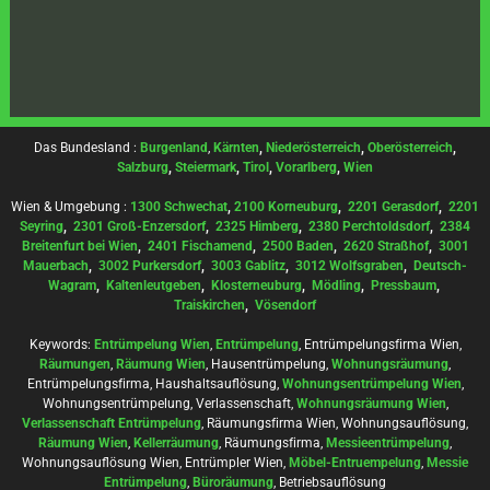
Das Bundesland :
Burgenland
,
Kärnten
,
Niederösterreich
,
Oberösterreich
,
Salzburg
,
Steiermark
,
Tirol
,
Vorarlberg
,
Wien
Wien & Umgebung :
1300 Schwechat
,
2100 Korneuburg
,
2201 Gerasdorf
,
2201
Seyring
,
2301 Groß-Enzersdorf
,
2325 Himberg
,
2380 Perchtoldsdorf
,
2384
Breitenfurt bei Wien
,
2401 Fischamend
,
2500 Baden
,
2620 Straßhof
,
3001
Mauerbach
,
3002 Purkersdorf
,
3003 Gablitz
,
3012 Wolfsgraben
,
Deutsch-
Wagram
,
Kaltenleutgeben
,
Klosterneuburg
,
Mödling
,
Pressbaum
,
Traiskirchen
,
Vösendorf
Keywords:
Entrümpelung Wien
,
Entrümpelung
, Entrümpelungsfirma Wien,
Räumungen
,
Räumung Wien
, Hausentrümpelung,
Wohnungsräumung
,
Entrümpelungsfirma, Haushaltsauflösung,
Wohnungsentrümpelung Wien
,
Wohnungsentrümpelung, Verlassenschaft,
Wohnungsräumung Wien
,
Verlassenschaft Entrümpelung
, Räumungsfirma Wien, Wohnungsauflösung,
Räumung Wien
,
Kellerräumung
, Räumungsfirma,
Messieentrümpelung
,
Wohnungsauflösung Wien, Entrümpler Wien,
Möbel-Entruempelung
,
Messie
Entrümpelung
,
Büroräumung
, Betriebsauflösung