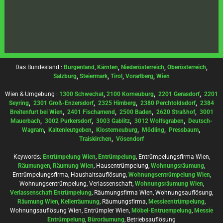
Das Bundesland :
Burgenland
,
Kärnten
,
Niederösterreich
,
Oberösterreich
,
Salzburg
,
Steiermark
,
Tirol
,
Vorarlberg
,
Wien
Wien & Umgebung :
1300 Schwechat
,
2100 Korneuburg
,
2201 Gerasdorf
,
2201
Seyring
,
2301 Groß-Enzersdorf
,
2325 Himberg
,
2380 Perchtoldsdorf
,
2384
Breitenfurt bei Wien
,
2401 Fischamend
,
2500 Baden
,
2620 Straßhof
,
3001
Mauerbach
,
3002 Purkersdorf
,
3003 Gablitz
,
3012 Wolfsgraben
,
Deutsch-
Wagram
,
Kaltenleutgeben
,
Klosterneuburg
,
Mödling
,
Pressbaum
,
Traiskirchen
,
Vösendorf
Keywords:
Entrümpelung Wien
,
Entrümpelung
, Entrümpelungsfirma Wien,
Räumungen
,
Räumung Wien
, Hausentrümpelung,
Wohnungsräumung
,
Entrümpelungsfirma, Haushaltsauflösung,
Wohnungsentrümpelung Wien
,
Wohnungsentrümpelung, Verlassenschaft,
Wohnungsräumung Wien
,
Verlassenschaft Entrümpelung
, Räumungsfirma Wien, Wohnungsauflösung,
Räumung Wien
,
Kellerräumung
, Räumungsfirma,
Messieentrümpelung
,
Wohnungsauflösung Wien, Entrümpler Wien,
Möbel-Entruempelung
,
Messie
Entrümpelung
,
Büroräumung
, Betriebsauflösung