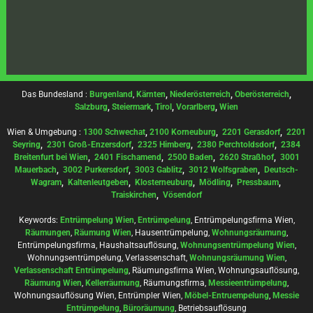
Das Bundesland :
Burgenland
,
Kärnten
,
Niederösterreich
,
Oberösterreich
,
Salzburg
,
Steiermark
,
Tirol
,
Vorarlberg
,
Wien
Wien & Umgebung :
1300 Schwechat
,
2100 Korneuburg
,
2201 Gerasdorf
,
2201
Seyring
,
2301 Groß-Enzersdorf
,
2325 Himberg
,
2380 Perchtoldsdorf
,
2384
Breitenfurt bei Wien
,
2401 Fischamend
,
2500 Baden
,
2620 Straßhof
,
3001
Mauerbach
,
3002 Purkersdorf
,
3003 Gablitz
,
3012 Wolfsgraben
,
Deutsch-
Wagram
,
Kaltenleutgeben
,
Klosterneuburg
,
Mödling
,
Pressbaum
,
Traiskirchen
,
Vösendorf
Keywords:
Entrümpelung Wien
,
Entrümpelung
, Entrümpelungsfirma Wien,
Räumungen
,
Räumung Wien
, Hausentrümpelung,
Wohnungsräumung
,
Entrümpelungsfirma, Haushaltsauflösung,
Wohnungsentrümpelung Wien
,
Wohnungsentrümpelung, Verlassenschaft,
Wohnungsräumung Wien
,
Verlassenschaft Entrümpelung
, Räumungsfirma Wien, Wohnungsauflösung,
Räumung Wien
,
Kellerräumung
, Räumungsfirma,
Messieentrümpelung
,
Wohnungsauflösung Wien, Entrümpler Wien,
Möbel-Entruempelung
,
Messie
Entrümpelung
,
Büroräumung
, Betriebsauflösung