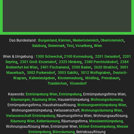
Das Bundesland :
Burgenland
,
Kärnten
,
Niederösterreich
,
Oberösterreich
,
Salzburg
,
Steiermark
,
Tirol
,
Vorarlberg
,
Wien
Wien & Umgebung :
1300 Schwechat
,
2100 Korneuburg
,
2201 Gerasdorf
,
2201
Seyring
,
2301 Groß-Enzersdorf
,
2325 Himberg
,
2380 Perchtoldsdorf
,
2384
Breitenfurt bei Wien
,
2401 Fischamend
,
2500 Baden
,
2620 Straßhof
,
3001
Mauerbach
,
3002 Purkersdorf
,
3003 Gablitz
,
3012 Wolfsgraben
,
Deutsch-
Wagram
,
Kaltenleutgeben
,
Klosterneuburg
,
Mödling
,
Pressbaum
,
Traiskirchen
,
Vösendorf
Keywords:
Entrümpelung Wien
,
Entrümpelung
, Entrümpelungsfirma Wien,
Räumungen
,
Räumung Wien
, Hausentrümpelung,
Wohnungsräumung
,
Entrümpelungsfirma, Haushaltsauflösung,
Wohnungsentrümpelung Wien
,
Wohnungsentrümpelung, Verlassenschaft,
Wohnungsräumung Wien
,
Verlassenschaft Entrümpelung
, Räumungsfirma Wien, Wohnungsauflösung,
Räumung Wien
,
Kellerräumung
, Räumungsfirma,
Messieentrümpelung
,
Wohnungsauflösung Wien, Entrümpler Wien,
Möbel-Entruempelung
,
Messie
Entrümpelung
,
Büroräumung
, Betriebsauflösung